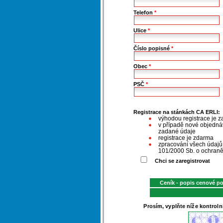
Telefon
*
Ulice
*
Číslo popisné
*
Obec
*
PSČ
*
Registrace na stánkách CA ERLI:
výhodou registrace je z
v případě nové objednáv
zadané údaje
registrace je zdarma
zpracování všech údaj
101/2000 Sb. o ochraně
Chci se zaregistrovat
Ceník - popis cenové p
Prosím, vyplňte níže kontroln