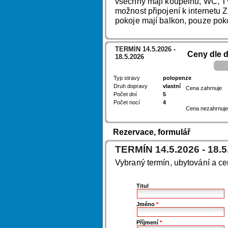
všechny mají koupelnu, WC, TV,
možnost připojení k internetu
pokoje mají balkon, pouze poko
TERMÍN 14.5.2026 -
Ceny dle 
18.5.2026
Typ stravy
polopenze
Druh dopravy
vlastní
Cena zahrnuje
Počet dní
5
Počet nocí
4
Cena nezahrnuje
Rezervace, formulář
TERMÍN 14.5.2026 - 18.5
Vybraný termín, ubytování a c
Titul
Jméno
*
Příjmení
*