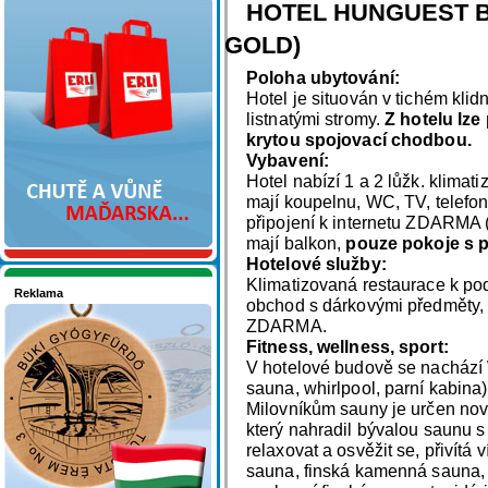
Nakupujte v pohodlí
HOTEL HUNGUEST BÜ
GOLD)
Poloha ubytování:
Hotel je situován v tichém klid
listnatými stromy.
Z hotelu lze
krytou spojovací chodbou.
Vybavení:
Hotel nabízí 1 a 2 lůžk. klimat
mají koupelnu, WC, TV, telefon
připojení k internetu ZDARMA 
mají balkon,
pouze pokoje s p
Hotelové služby:
Klimatizovaná restaurace k pod
Reklama
obchod s dárkovými předměty, d
Seznamete se - Maďarsko
ZDARMA.
Fitness, wellness, sport:
V hotelové budově se nachází 
sauna, whirlpool, parní kabina)
Milovníkům sauny je určen no
který nahradil bývalou saunu s 
relaxovat a osvěžit se, přivítá 
sauna, finská kamenná sauna, 