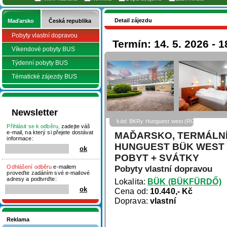
Detail zájezdu
Maďarsko
Česká republika
Pobyty vlastní dopravou
Termín: 14. 5. 2026 - 1
Víkendové pobyty BUS
Týdenní pobyty BUS
Tématické zájezdy BUS
Newsletter
kód: BKRy Hunguest west (RGold)
Přihlásit se k odběru,
zadejte váš
e-mail, na který si přejete dostávat
MAĎARSKO, TERMÁLNÍ
informace:
HUNGUEST BÜK WEST (
POBYT + SVÁTKY
Odhlášení odběru
e-mailem
Pobyty vlastní dopravou
proveďte zadáním své e-mailové
adresy a podtvrďte:
Lokalita:
BÜK (BÜKFÜRDŐ)
Cena od:
10.440,- Kč
Doprava:
vlastní
Reklama