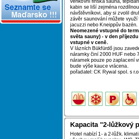
venkovní finská sauna, tepidá
kabin se liší zejména rozdílnou 
návštěvníkovi, aby si zvolil dr
závěr saunování můžete využí v
jacuzzi nebo Kneippův bazén.
Neomezené vstupné do termál
světa sauny) - v den příjezdu
vstupné v ceně.
V lázních Bükfürdő jsou zaved
náramky činí 2000 HUF nebo 7
náramek pouze po zaplacení v
bude výše kauce vrácena.
pořadatel: CK Rywal spol. s r.
Kapacita "2-lůžkový p
Hotel nabízí 1- a 2-lůžk. klima