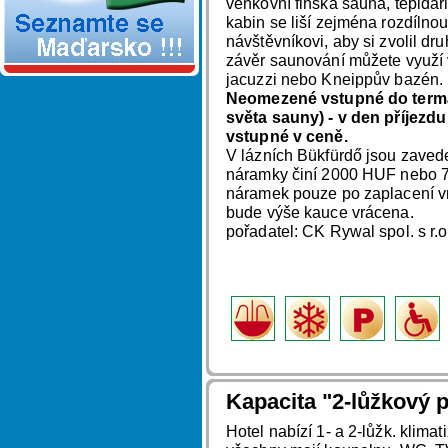
venkovní finská sauna, tepidá
kabin se liší zejména rozdílnou 
návštěvníkovi, aby si zvolil dr
závěr saunování můžete využí v
jacuzzi nebo Kneippův bazén.
Neomezené vstupné do termál
světa sauny) - v den příjezdu
vstupné v ceně.
V lázních Bükfürdő jsou zaved
náramky činí 2000 HUF nebo 7
náramek pouze po zaplacení v
bude výše kauce vrácena.
pořadatel: CK Rywal spol. s r.
Kapacita "2-lůžkový p
Hotel nabízí 1- a 2-lůžk. klima