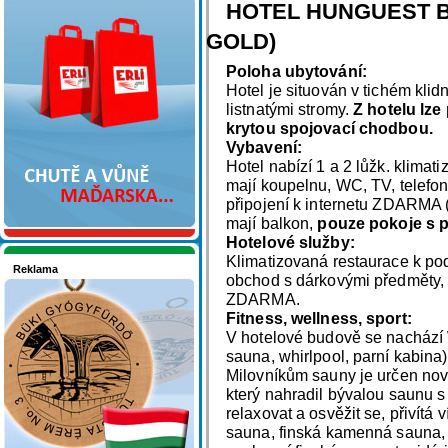
Nakupujte v pohodlí
HOTEL HUNGUEST BÜ
GOLD)
Poloha ubytování:
Hotel je situován v tichém klid
listnatými stromy.
Z hotelu lze
krytou spojovací chodbou.
Vybavení:
Hotel nabízí 1 a 2 lůžk. klimat
mají koupelnu, WC, TV, telefon
připojení k internetu ZDARMA 
mají balkon,
pouze pokoje s p
Hotelové služby:
Klimatizovaná restaurace k pod
Reklama
obchod s dárkovými předměty, d
Seznamete se - Maďarsko
ZDARMA.
Fitness, wellness, sport:
V hotelové budově se nachází 
sauna, whirlpool, parní kabina)
Milovníkům sauny je určen no
který nahradil bývalou saunu s 
relaxovat a osvěžit se, přivítá 
sauna, finská kamenná sauna, 