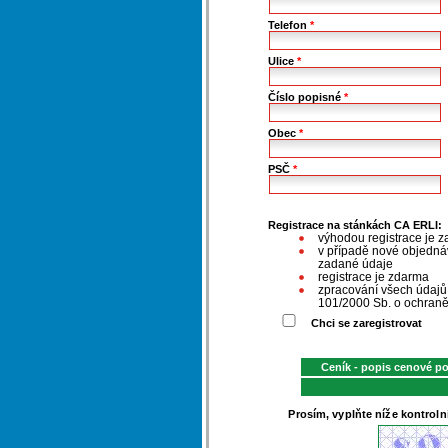
Telefon
*
Ulice
*
Číslo popisné
*
Obec
*
PSČ
*
Registrace na stánkách CA ERLI:
výhodou registrace je z
v případě nové objednáv
zadané údaje
registrace je zdarma
zpracování všech údaj
101/2000 Sb. o ochraně
Chci se zaregistrovat
Ceník - popis cenové p
Prosím, vyplňte níže kontroln