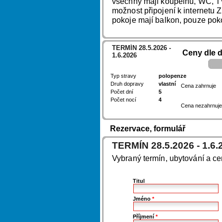
všechny mají koupelnu, WC, TV,
možnost připojení k internetu
pokoje mají balkon, pouze poko
TERMÍN 28.5.2026 -
Ceny dle 
1.6.2026
Typ stravy
polopenze
Druh dopravy
vlastní
Cena zahrnuje
Počet dní
5
Počet nocí
4
Cena nezahrnuje
Rezervace, formulář
TERMÍN 28.5.2026 - 1.6.
Vybraný termín, ubytování a c
Titul
Jméno
*
Příjmení
*