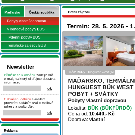
Detail zájezdu
Maďarsko
Česká republika
Pobyty vlastní dopravou
Termín: 28. 5. 2026 - 1
Víkendové pobyty BUS
Týdenní pobyty BUS
Tématické zájezdy BUS
Newsletter
kód: BKRy Hunguest west (RGold)
Přihlásit se k odběru,
zadejte váš
e-mail, na který si přejete dostávat
MAĎARSKO, TERMÁLNÍ
informace:
HUNGUEST BÜK WEST (
POBYT + SVÁTKY
Odhlášení odběru
e-mailem
Pobyty vlastní dopravou
proveďte zadáním své e-mailové
adresy a podtvrďte:
Lokalita:
BÜK (BÜKFÜRDŐ)
Cena od:
10.440,- Kč
Doprava:
vlastní
Reklama