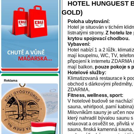
Nakupujte v pohodlí
HOTEL HUNGUEST BÜ
GOLD)
Poloha ubytování:
Hotel je situován v tichém klid
listnatými stromy.
Z hotelu lze
krytou spojovací chodbou.
Vybavení:
Hotel nabízí 1 a 2 lůžk. klimat
mají koupelnu, WC, TV, telefon
připojení k internetu ZDARMA 
mají balkon,
pouze pokoje s p
Hotelové služby:
Klimatizovaná restaurace k pod
Reklama
obchod s dárkovými předměty, d
Seznamete se - Maďarsko
ZDARMA.
Fitness, wellness, sport:
V hotelové budově se nachází 
sauna, whirlpool, parní kabina)
Milovníkům sauny je určen no
který nahradil bývalou saunu s 
relaxovat a osvěžit se, přivítá 
sauna, finská kamenná sauna, 