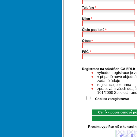
Telefon
*
Ulice
*
Číslo popisné
*
Obec
*
PSČ
*
Registrace na stánkách CA ERLI:
výhodou registrace je z
v případě nové objednáv
zadané údaje
registrace je zdarma
zpracování všech údaj
101/2000 Sb. o ochraně
Chci se zaregistrovat
Ceník - popis cenové p
Prosím, vyplňte níže kontroln