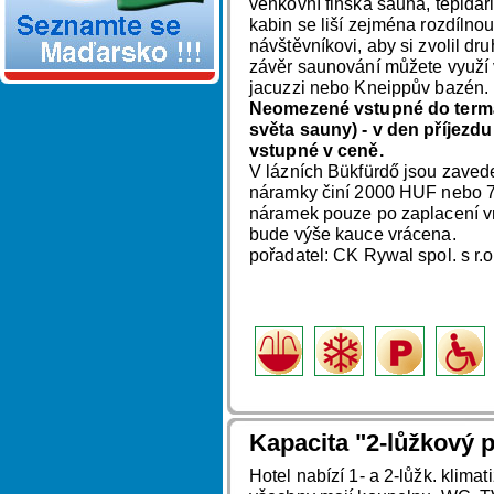
venkovní finská sauna, tepidá
kabin se liší zejména rozdílnou 
návštěvníkovi, aby si zvolil dr
závěr saunování můžete využí v
jacuzzi nebo Kneippův bazén.
Neomezené vstupné do termál
světa sauny) - v den příjezdu
vstupné v ceně.
V lázních Bükfürdő jsou zaved
náramky činí 2000 HUF nebo 7
náramek pouze po zaplacení v
bude výše kauce vrácena.
pořadatel: CK Rywal spol. s r.
Kapacita "2-lůžkový p
Hotel nabízí 1- a 2-lůžk. klima