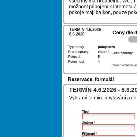
všechny mají koupelnu, WC, TV,
možnost připojení k internetu
pokoje mají balkon, pouze poko
TERMÍN 4.6.2026 -
Ceny dle 
8.6.2026
Typ stravy
polopenze
Druh dopravy
vlastní
Cena zahrnuje
Počet dní
5
Počet nocí
4
Cena nezahrnuje
Rezervace, formulář
TERMÍN 4.6.2026 - 8.6.2
Vybraný termín, ubytování a c
Titul
Jméno
*
Příjmení
*