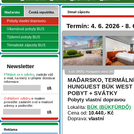
Detail zájezdu
Maďarsko
Česká republika
Pobyty vlastní dopravou
Termín: 4. 6. 2026 - 8.
Víkendové pobyty BUS
Týdenní pobyty BUS
Tématické zájezdy BUS
Newsletter
kód: BKRy Hunguest west (RGold)
Přihlásit se k odběru,
zadejte váš
e-mail, na který si přejete dostávat
MAĎARSKO, TERMÁLNÍ
informace:
HUNGUEST BÜK WEST (
POBYT + SVÁTKY
Odhlášení odběru
e-mailem
Pobyty vlastní dopravou
proveďte zadáním své e-mailové
adresy a podtvrďte:
Lokalita:
BÜK (BÜKFÜRDŐ)
Cena od:
10.440,- Kč
Doprava:
vlastní
Reklama