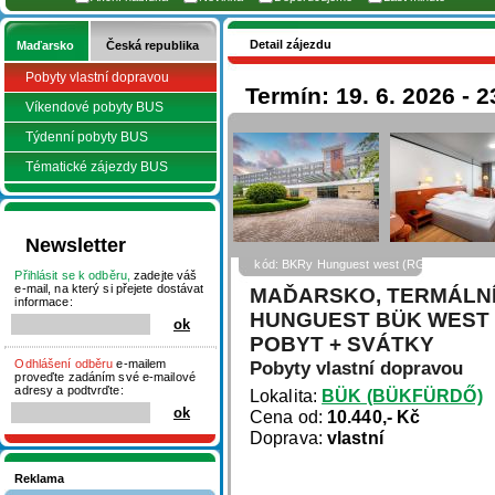
Detail zájezdu
Maďarsko
Česká republika
Pobyty vlastní dopravou
Termín: 19. 6. 2026 - 2
Víkendové pobyty BUS
Týdenní pobyty BUS
Tématické zájezdy BUS
Newsletter
kód: BKRy Hunguest west (RGold)
Přihlásit se k odběru,
zadejte váš
e-mail, na který si přejete dostávat
MAĎARSKO, TERMÁLNÍ
informace:
HUNGUEST BÜK WEST (
POBYT + SVÁTKY
Odhlášení odběru
e-mailem
Pobyty vlastní dopravou
proveďte zadáním své e-mailové
adresy a podtvrďte:
Lokalita:
BÜK (BÜKFÜRDŐ)
Cena od:
10.440,- Kč
Doprava:
vlastní
Reklama