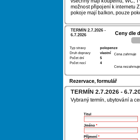
všechny mají koupelnu, WC, TV,
možnost připojení k internetu
pokoje mají balkon, pouze poko
TERMÍN 2.7.2026 -
Ceny dle 
6.7.2026
Typ stravy
polopenze
Druh dopravy
vlastní
Cena zahrnuje
Počet dní
5
Počet nocí
4
Cena nezahrnuje
Rezervace, formulář
TERMÍN 2.7.2026 - 6.7.2
Vybraný termín, ubytování a c
Titul
Jméno
*
Příjmení
*