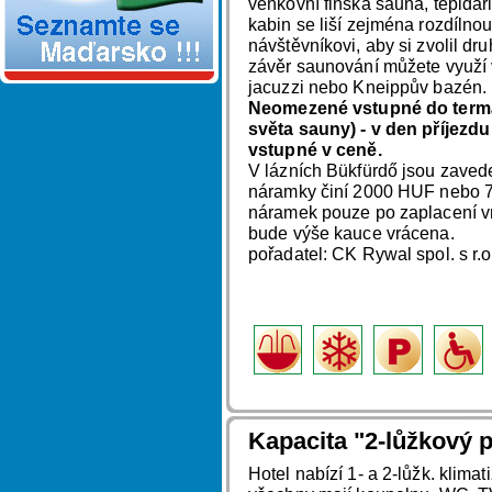
venkovní finská sauna, tepidá
kabin se liší zejména rozdílnou 
návštěvníkovi, aby si zvolil dr
závěr saunování můžete využí v
jacuzzi nebo Kneippův bazén.
Neomezené vstupné do termál
světa sauny) - v den příjezdu
vstupné v ceně.
V lázních Bükfürdő jsou zaved
náramky činí 2000 HUF nebo 7
náramek pouze po zaplacení v
bude výše kauce vrácena.
pořadatel: CK Rywal spol. s r.
Kapacita "2-lůžkový p
Hotel nabízí 1- a 2-lůžk. klima