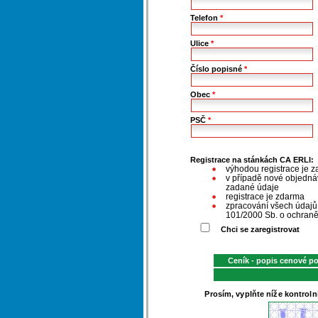
Telefon
*
Ulice
*
Číslo popisné
*
Obec
*
PSČ
*
Registrace na stánkách CA ERLI:
výhodou registrace je z
v případě nové objednáv
zadané údaje
registrace je zdarma
zpracování všech údaj
101/2000 Sb. o ochraně
Chci se zaregistrovat
Ceník - popis cenové p
Prosím, vyplňte níže kontroln