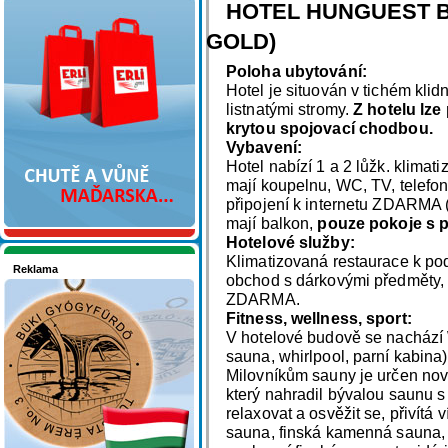
Nakupujte v pohodlí
HOTEL HUNGUEST BÜ
GOLD)
Poloha ubytování:
Hotel je situován v tichém klid
listnatými stromy.
Z hotelu lze
krytou spojovací chodbou.
Vybavení:
Hotel nabízí 1 a 2 lůžk. klimat
mají koupelnu, WC, TV, telefon
připojení k internetu ZDARMA 
mají balkon,
pouze pokoje s p
Hotelové služby:
Klimatizovaná restaurace k pod
Reklama
obchod s dárkovými předměty, d
Seznamete se - Maďarsko
ZDARMA.
Fitness, wellness, sport:
V hotelové budově se nachází 
sauna, whirlpool, parní kabina)
Milovníkům sauny je určen no
který nahradil bývalou saunu s 
relaxovat a osvěžit se, přivítá 
sauna, finská kamenná sauna, 