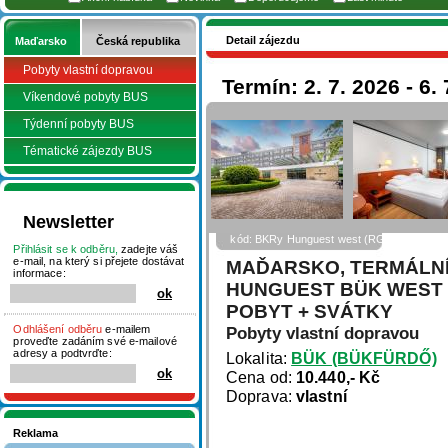
Detail zájezdu
Maďarsko
Česká republika
Pobyty vlastní dopravou
Termín: 2. 7. 2026 - 6.
Víkendové pobyty BUS
Týdenní pobyty BUS
Tématické zájezdy BUS
Newsletter
kód: BKRy Hunguest west (RGold)
Přihlásit se k odběru,
zadejte váš
e-mail, na který si přejete dostávat
MAĎARSKO, TERMÁLNÍ
informace:
HUNGUEST BÜK WEST (
POBYT + SVÁTKY
Odhlášení odběru
e-mailem
Pobyty vlastní dopravou
proveďte zadáním své e-mailové
adresy a podtvrďte:
Lokalita:
BÜK (BÜKFÜRDŐ)
Cena od:
10.440,- Kč
Doprava:
vlastní
Reklama