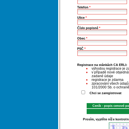
Telefon
*
Ulice
*
Číslo popisné
*
Obec
*
PSČ
*
Registrace na stánkách CA ERLI:
výhodou registrace je z
v případě nové objednáv
zadané údaje
registrace je zdarma
zpracování všech údaj
101/2000 Sb. o ochraně
Chci se zaregistrovat
Ceník - popis cenové p
Prosím, vyplňte níže kontroln