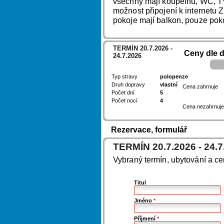
všechny mají koupelnu, WC, TV,
možnost připojení k internetu
pokoje mají balkon, pouze poko
TERMÍN 20.7.2026 -
Ceny dle 
24.7.2026
Typ stravy
polopenze
Druh dopravy
vlastní
Cena zahrnuje
Počet dní
5
Počet nocí
4
Cena nezahrnuje
Rezervace, formulář
TERMÍN 20.7.2026 - 24.7
Vybraný termín, ubytování a c
Titul
Jméno
*
Příjmení
*