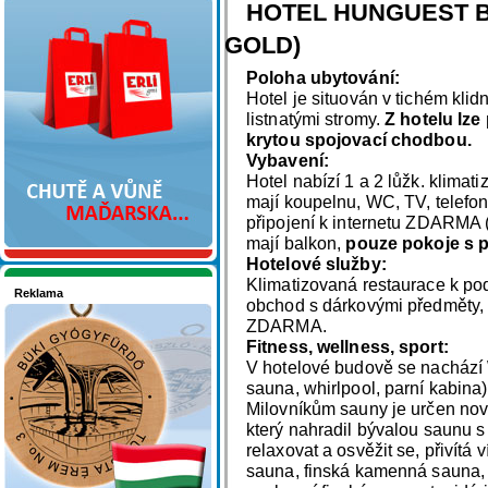
Nakupujte v pohodlí
HOTEL HUNGUEST BÜ
GOLD)
Poloha ubytování:
Hotel je situován v tichém klid
listnatými stromy.
Z hotelu lze
krytou spojovací chodbou.
Vybavení:
Hotel nabízí 1 a 2 lůžk. klimat
mají koupelnu, WC, TV, telefon
připojení k internetu ZDARMA 
mají balkon,
pouze pokoje s p
Hotelové služby:
Klimatizovaná restaurace k pod
Reklama
obchod s dárkovými předměty, d
Seznamete se - Maďarsko
ZDARMA.
Fitness, wellness, sport:
V hotelové budově se nachází 
sauna, whirlpool, parní kabina)
Milovníkům sauny je určen no
který nahradil bývalou saunu s 
relaxovat a osvěžit se, přivítá 
sauna, finská kamenná sauna, 