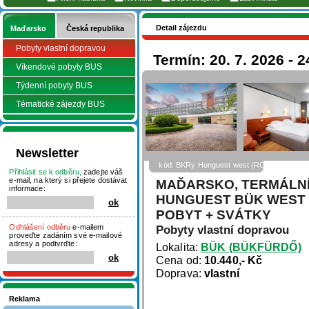
Detail zájezdu
Maďarsko
Česká republika
Pobyty vlastní dopravou
Termín: 20. 7. 2026 - 2
Víkendové pobyty BUS
Týdenní pobyty BUS
Tématické zájezdy BUS
Newsletter
kód: BKRy Hunguest west (RGold)
Přihlásit se k odběru,
zadejte váš
e-mail, na který si přejete dostávat
MAĎARSKO, TERMÁLNÍ
informace:
HUNGUEST BÜK WEST (
POBYT + SVÁTKY
Odhlášení odběru
e-mailem
Pobyty vlastní dopravou
proveďte zadáním své e-mailové
adresy a podtvrďte:
Lokalita:
BÜK (BÜKFÜRDŐ)
Cena od:
10.440,- Kč
Doprava:
vlastní
Reklama