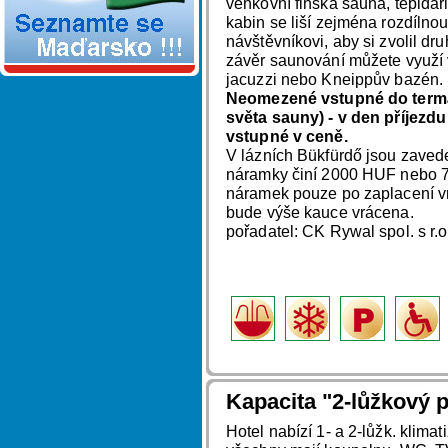
venkovní finská sauna, tepidá
kabin se liší zejména rozdílnou 
návštěvníkovi, aby si zvolil dr
závěr saunování můžete využí v
jacuzzi nebo Kneippův bazén.
Neomezené vstupné do termál
světa sauny) - v den příjezdu
vstupné v ceně.
V lázních Bükfürdő jsou zaved
náramky činí 2000 HUF nebo 7
náramek pouze po zaplacení v
bude výše kauce vrácena.
pořadatel: CK Rywal spol. s r.
Kapacita "2-lůžkový p
Hotel nabízí 1- a 2-lůžk. klima