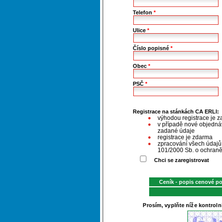
Telefon
*
Ulice
*
Číslo popisné
*
Obec
*
PSČ
*
Registrace na stánkách CA ERLI:
výhodou registrace je z
v případě nové objednáv
zadané údaje
registrace je zdarma
zpracování všech údaj
101/2000 Sb. o ochraně
Chci se zaregistrovat
Ceník - popis cenové p
Prosím, vyplňte níže kontroln