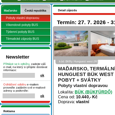
Detail zájezdu
Maďarsko
Česká republika
Pobyty vlastní dopravou
Termín: 27. 7. 2026 - 3
Víkendové pobyty BUS
Týdenní pobyty BUS
Tématické zájezdy BUS
Newsletter
kód: BKRy Hunguest west (RGold)
Přihlásit se k odběru,
zadejte váš
e-mail, na který si přejete dostávat
MAĎARSKO, TERMÁLNÍ
informace:
HUNGUEST BÜK WEST (
POBYT + SVÁTKY
Odhlášení odběru
e-mailem
Pobyty vlastní dopravou
proveďte zadáním své e-mailové
adresy a podtvrďte:
Lokalita:
BÜK (BÜKFÜRDŐ)
Cena od:
10.440,- Kč
Doprava:
vlastní
Reklama