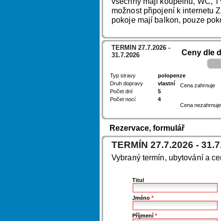
všechny mají koupelnu, WC, TV,
možnost připojení k internetu
pokoje mají balkon, pouze poko
TERMÍN 27.7.2026 -
Ceny dle 
31.7.2026
Typ stravy
polopenze
Druh dopravy
vlastní
Cena zahrnuje
Počet dní
5
Počet nocí
4
Cena nezahrnuje
Rezervace, formulář
TERMÍN 27.7.2026 - 31.7
Vybraný termín, ubytování a c
Titul
Jméno
*
Příjmení
*