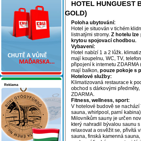
Nakupujte v pohodlí
HOTEL HUNGUEST BÜ
GOLD)
Poloha ubytování:
Hotel je situován v tichém klid
listnatými stromy.
Z hotelu lze
krytou spojovací chodbou.
Vybavení:
Hotel nabízí 1 a 2 lůžk. klimat
mají koupelnu, WC, TV, telefon
připojení k internetu ZDARMA 
mají balkon,
pouze pokoje s p
Hotelové služby:
Klimatizovaná restaurace k pod
Reklama
obchod s dárkovými předměty, d
Seznamete se - Maďarsko
ZDARMA.
Fitness, wellness, sport:
V hotelové budově se nachází 
sauna, whirlpool, parní kabina)
Milovníkům sauny je určen no
který nahradil bývalou saunu s 
relaxovat a osvěžit se, přivítá 
sauna, finská kamenná sauna, 