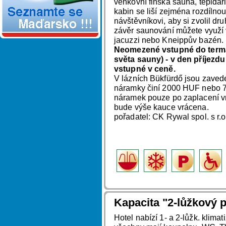
venkovní finská sauna, tepidá
kabin se liší zejména rozdílnou 
návštěvníkovi, aby si zvolil dr
závěr saunování můžete využí v
jacuzzi nebo Kneippův bazén.
Neomezené vstupné do termál
světa sauny) - v den příjezdu
vstupné v ceně.
V lázních Bükfürdő jsou zaved
náramky činí 2000 HUF nebo 7
náramek pouze po zaplacení v
bude výše kauce vrácena.
pořadatel: CK Rywal spol. s r.
Kapacita "2-lůžkový p
Hotel nabízí 1- a 2-lůžk. klima