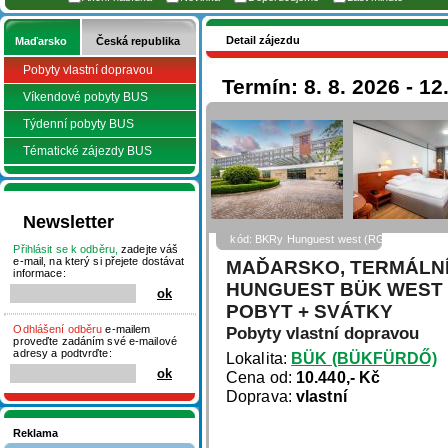
Detail zájezdu
Maďarsko
Česká republika
Pobyty vlastní dopravou
Termín: 8. 8. 2026 - 12
Víkendové pobyty BUS
Týdenní pobyty BUS
Tématické zájezdy BUS
Newsletter
kód: BKRy Hunguest west (RGold)
Přihlásit se k odběru,
zadejte váš
e-mail, na který si přejete dostávat
MAĎARSKO, TERMÁLNÍ
informace:
HUNGUEST BÜK WEST (
POBYT + SVÁTKY
Odhlášení odběru
e-mailem
Pobyty vlastní dopravou
proveďte zadáním své e-mailové
adresy a podtvrďte:
Lokalita:
BÜK (BÜKFÜRDŐ)
Cena od:
10.440,- Kč
Doprava:
vlastní
Reklama