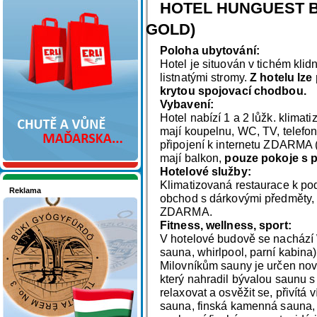
Nakupujte v pohodlí
HOTEL HUNGUEST BÜ
GOLD)
Poloha ubytování:
Hotel je situován v tichém klid
listnatými stromy.
Z hotelu lze
krytou spojovací chodbou.
Vybavení:
Hotel nabízí 1 a 2 lůžk. klimat
mají koupelnu, WC, TV, telefon
připojení k internetu ZDARMA 
mají balkon,
pouze pokoje s p
Hotelové služby:
Klimatizovaná restaurace k pod
Reklama
obchod s dárkovými předměty, d
Seznamete se - Maďarsko
ZDARMA.
Fitness, wellness, sport:
V hotelové budově se nachází 
sauna, whirlpool, parní kabina)
Milovníkům sauny je určen no
který nahradil bývalou saunu s 
relaxovat a osvěžit se, přivítá 
sauna, finská kamenná sauna, 