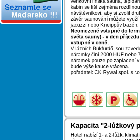
venkovní finská sauna, tepidá
kabin se liší zejména rozdílnou 
návštěvníkovi, aby si zvolil dr
závěr saunování můžete využí v
jacuzzi nebo Kneippův bazén.
Neomezené vstupné do termál
světa sauny) - v den příjezdu
vstupné v ceně.
V lázních Bükfürdő jsou zaved
náramky činí 2000 HUF nebo 7
náramek pouze po zaplacení v
bude výše kauce vrácena.
pořadatel: CK Rywal spol. s r.
Kapacita "2-lůžkový p
Hotel nabízí 1- a 2-lůžk. klima