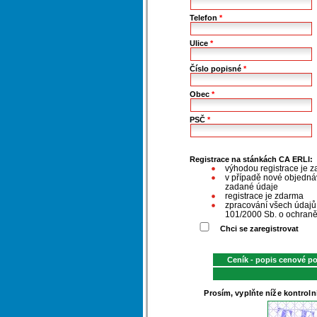
Telefon
*
Ulice
*
Číslo popisné
*
Obec
*
PSČ
*
Registrace na stánkách CA ERLI:
výhodou registrace je z
v případě nové objednáv
zadané údaje
registrace je zdarma
zpracování všech údaj
101/2000 Sb. o ochraně
Chci se zaregistrovat
Ceník - popis cenové p
Prosím, vyplňte níže kontroln