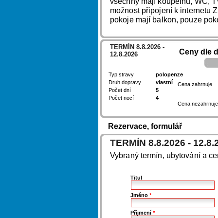
všechny mají koupelnu, WC, TV,
možnost připojení k internetu
pokoje mají balkon, pouze poko
TERMÍN 8.8.2026 -
Ceny dle 
12.8.2026
Typ stravy
polopenze
Druh dopravy
vlastní
Cena zahrnuje
Počet dní
5
Počet nocí
4
Cena nezahrnuje
Rezervace, formulář
TERMÍN 8.8.2026 - 12.8.
Vybraný termín, ubytování a c
Titul
Jméno
*
Příjmení
*