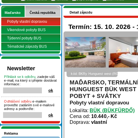
Detail zájezdu
Maďarsko
Česká republika
Pobyty vlastní dopravou
Termín: 15. 10. 2026 - 
Víkendové pobyty BUS
Týdenní pobyty BUS
Tématické zájezdy BUS
Newsletter
kód: BKRy Hunguest west (RGold)
Přihlásit se k odběru,
zadejte váš
e-mail, na který si přejete dostávat
MAĎARSKO, TERMÁLNÍ
informace:
HUNGUEST BÜK WEST (
POBYT + SVÁTKY
Odhlášení odběru
e-mailem
Pobyty vlastní dopravou
proveďte zadáním své e-mailové
adresy a podtvrďte:
Lokalita:
BÜK (BÜKFÜRDŐ)
Cena od:
10.440,- Kč
Doprava:
vlastní
Reklama