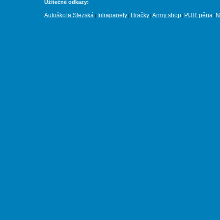
Užitečné odkazy:
Autoškola Slezská
Infrapanely
Hračky
Army shop
PUR pěna
N
|
|
|
|
|