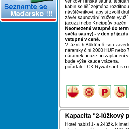
venkovní finská sauna, tepidá
kabin se liší zejména rozdílnou 
návštěvníkovi, aby si zvolil dr
závěr saunování můžete využí v
jacuzzi nebo Kneippův bazén.
Neomezené vstupné do termál
světa sauny) - v den příjezdu
vstupné v ceně.
V lázních Bükfürdő jsou zaved
náramky činí 2000 HUF nebo 7
náramek pouze po zaplacení v
bude výše kauce vrácena.
pořadatel: CK Rywal spol. s r.
Kapacita "2-lůžkový p
Hotel nabízí 1- a 2-lůžk. klima