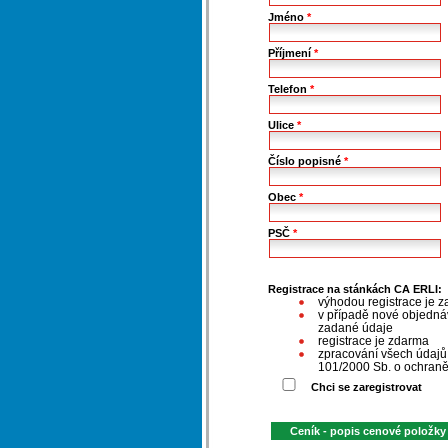
Jméno
*
Příjmení
*
Telefon
*
Ulice
*
Číslo popisné
*
Obec
*
PSČ
*
Registrace na stánkách CA ERLI:
výhodou registrace je z
v případě nové objednáv
zadané údaje
registrace je zdarma
zpracování všech údaj
101/2000 Sb. o ochraně
Chci se zaregistrovat
Ceník - popis cenové položky