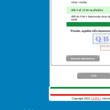
cena / osoba
dítě 4 až 12 let na přistýlce
dítě do 4 let v doprovodu dvou 
osob
Prosím, vyplňte níže kontroln
Zpět
Copyright 2010
CA ERLI
, všech