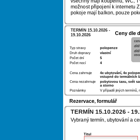
všechny mají koupelnu, WC, TV,
možnost připojení k internetu
pokoje mají balkon, pouze poko
TERMÍN 15.10.2026 -
Ceny dle 
19.10.2026
cen
dítě
Typ stravy
polopenze
dít
Druh dopravy
vlastní
oso
Počet dní
5
Počet nocí
4
Cena zahrnuje
4x ubytování, 4x polopen
vstupné do termálních l
Cena nezahrnuje
pobytovou taxu, svět sau
a storno
Poznámky
V případě jiných termínů,
Rezervace, formulář
TERMÍN 15.10.2026 - 19
Vybraný termín, ubytování a c
Titul