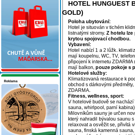
Nakupujte v pohodlí
HOTEL HUNGUEST BÜ
GOLD)
Poloha ubytování:
Hotel je situován v tichém klid
listnatými stromy.
Z hotelu lze
krytou spojovací chodbou.
Vybavení:
Hotel nabízí 1 a 2 lůžk. klimat
mají koupelnu, WC, TV, telefon
připojení k internetu ZDARMA 
mají balkon,
pouze pokoje s p
Hotelové služby:
Klimatizovaná restaurace k pod
Reklama
obchod s dárkovými předměty, d
Seznamete se - Maďarsko
ZDARMA.
Fitness, wellness, sport:
V hotelové budově se nachází 
sauna, whirlpool, parní kabina)
Milovníkům sauny je určen no
který nahradil bývalou saunu s 
relaxovat a osvěžit se, přivítá 
sauna, finská kamenná sauna, 