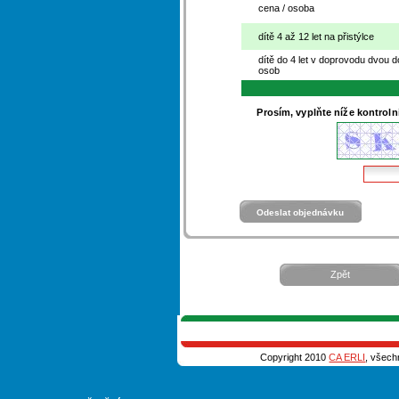
cena / osoba
dítě 4 až 12 let na přistýlce
dítě do 4 let v doprovodu dvou 
osob
Prosím, vyplňte níže kontroln
Zpět
Copyright 2010
CA ERLI
, všech