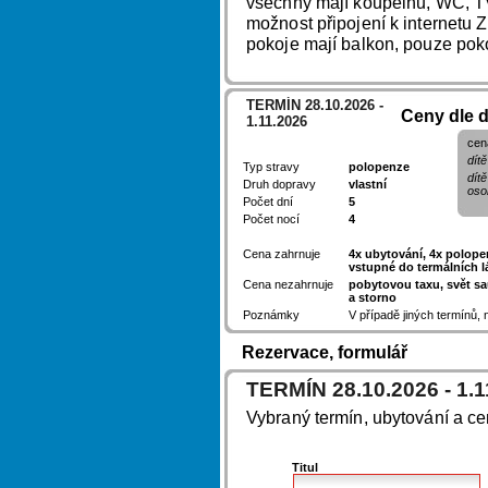
všechny mají koupelnu, WC, TV,
možnost připojení k internetu
pokoje mají balkon, pouze poko
TERMÍN 28.10.2026 -
Ceny dle 
1.11.2026
cen
dítě
Typ stravy
polopenze
dít
Druh dopravy
vlastní
oso
Počet dní
5
Počet nocí
4
Cena zahrnuje
4x ubytování, 4x polopen
vstupné do termálních l
Cena nezahrnuje
pobytovou taxu, svět sau
a storno
Poznámky
V případě jiných termínů,
Rezervace, formulář
TERMÍN 28.10.2026 - 1.1
Vybraný termín, ubytování a c
Titul