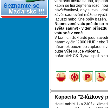
venkovní finská sauna, tepidá
kabin se liší zejména rozdílnou 
návštěvníkovi, aby si zvolil dr
závěr saunování můžete využí v
jacuzzi nebo Kneippův bazén.
Neomezené vstupné do termál
světa sauny) - v den příjezdu
vstupné v ceně.
V lázních Bükfürdő jsou zaved
náramky činí 2000 HUF nebo 7
náramek pouze po zaplacení v
bude výše kauce vrácena.
pořadatel: CK Rywal spol. s r.
Kapacita "2-lůžkový p
Hotel nabízí 1- a 2-lůžk. klima