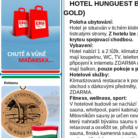
Nakupujte v pohodlí
HOTEL HUNGUEST BÜ
GOLD)
Poloha ubytování:
Hotel je situován v tichém klid
listnatými stromy.
Z hotelu lze
krytou spojovací chodbou.
Vybavení:
Hotel nabízí 1 a 2 lůžk. klimat
mají koupelnu, WC, TV, telefon
připojení k internetu ZDARMA 
mají balkon,
pouze pokoje s p
Hotelové služby:
Klimatizovaná restaurace k pod
Reklama
obchod s dárkovými předměty, d
Seznamete se - Maďarsko
ZDARMA.
Fitness, wellness, sport:
V hotelové budově se nachází 
sauna, whirlpool, parní kabina)
Milovníkům sauny je určen no
který nahradil bývalou saunu s 
relaxovat a osvěžit se, přivítá 
sauna, finská kamenná sauna, 