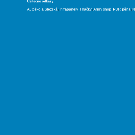
Užitečné odkazy:
Autoškola Slezská
Infrapanely
Hračky
Army shop
PUR pěna
N
|
|
|
|
|