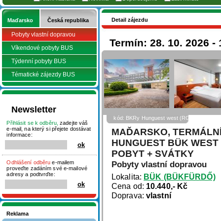
Detail zájezdu
Maďarsko
Česká republika
Pobyty vlastní dopravou
Termín: 28. 10. 2026 - 
Víkendové pobyty BUS
Týdenní pobyty BUS
Tématické zájezdy BUS
Newsletter
kód: BKRy Hunguest west (RGold)
Přihlásit se k odběru,
zadejte váš
e-mail, na který si přejete dostávat
MAĎARSKO, TERMÁLNÍ
informace:
HUNGUEST BÜK WEST (
POBYT + SVÁTKY
Odhlášení odběru
e-mailem
Pobyty vlastní dopravou
proveďte zadáním své e-mailové
adresy a podtvrďte:
Lokalita:
BÜK (BÜKFÜRDŐ)
Cena od:
10.440,- Kč
Doprava:
vlastní
Reklama