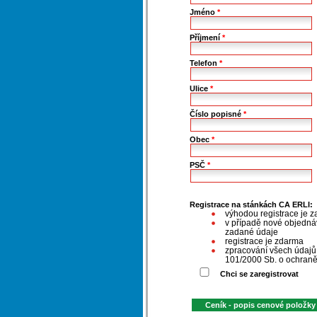
Jméno
*
Příjmení
*
Telefon
*
Ulice
*
Číslo popisné
*
Obec
*
PSČ
*
Registrace na stánkách CA ERLI:
výhodou registrace je z
v případě nové objednáv
zadané údaje
registrace je zdarma
zpracování všech údaj
101/2000 Sb. o ochraně
Chci se zaregistrovat
Ceník - popis cenové položky