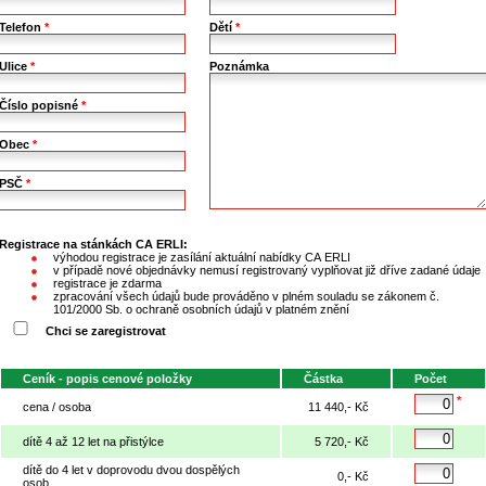
Telefon
*
Dětí
*
Ulice
*
Poznámka
Číslo popisné
*
Obec
*
PSČ
*
Registrace na stánkách CA ERLI:
výhodou registrace je zasílání aktuální nabídky CA ERLI
v případě nové objednávky nemusí registrovaný vyplňovat již dříve zadané údaje
registrace je zdarma
zpracování všech údajů bude prováděno v plném souladu se zákonem č.
101/2000 Sb. o ochraně osobních údajů v platném znění
Chci se zaregistrovat
Ceník - popis cenové položky
Částka
Počet
*
cena / osoba
11 440,- Kč
dítě 4 až 12 let na přistýlce
5 720,- Kč
dítě do 4 let v doprovodu dvou dospělých
0,- Kč
osob