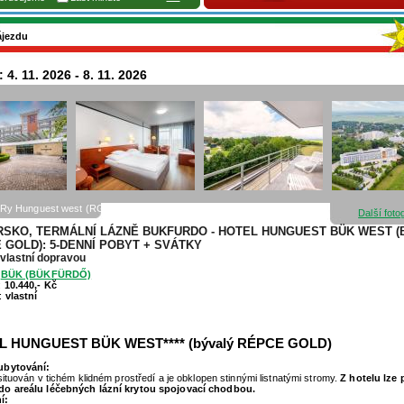
ájezdu
 4. 11. 2026 - 8. 11. 2026
KRy Hunguest west (RGold)
Další foto
SKO, TERMÁLNÍ LÁZNĚ BUKFURDO - HOTEL HUNGUEST BÜK WEST (
 GOLD): 5-DENNÍ POBYT + SVÁTKY
vlastní dopravou
:
BÜK (BÜKFÜRDŐ)
:
10.440,- Kč
:
vlastní
L HUNGUEST BÜK WEST**** (bývalý RÉPCE GOLD)
ubytování:
 situován v tichém klidném prostředí a je obklopen stinnými listnatými stromy.
Z hotelu lze p
do areálu léčebných lázní krytou spojovací chodbou.
í: