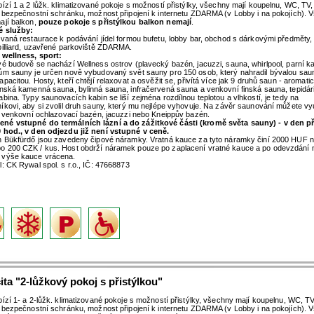
bízí 1 a 2 lůžk. klimatizované pokoje s možností přistýlky, všechny mají koupelnu, WC, TV, 
, bezpečnostní schránku, možnost připojení k internetu ZDARMA (v Lobby i na pokojích). 
ají balkon,
pouze pokoje s přistýlkou balkon nemají
.
é služby:
ovaná restaurace k podávání jídel formou bufetu, lobby bar, obchod s dárkovými předměty
billiard, uzavřené parkoviště ZDARMA.
 wellness, sport:
vé budově se nachází Wellness ostrov (plavecký bazén, jacuzzi, sauna, whirlpool, parní ka
ům sauny je určen nově vybudovaný svět sauny pro 150 osob, který nahradil bývalou sau
apacitou. Hosty, kteří chtějí relaxovat a osvěžit se, přivítá více jak 9 druhů saun - aromati
inská kamenná sauna, bylinná sauna, infračervená sauna a venkovní finská sauna, tepidár
abina. Typy saunovacích kabin se liší zejména rozdílnou teplotou a vlhkostí, je tedy na
íkovi, aby si zvolil druh sauny, který mu nejlépe vyhovuje. Na závěr saunování můžete vy
či venkovní ochlazovací bazén, jacuzzi nebo Kneippův bazén.
né vstupné do termálních lázní a do zážitkové části (kromě světa sauny) - v den p
 hod., v den odjezdu již není vstupné v ceně.
h Bükfürdő jsou zavedeny čipové náramky. Vratná kauce za tyto náramky činí 2000 HUF 
 200 CZK / kus. Host obdrží náramek pouze po zaplacení vratné kauce a po odevzdání
 výše kauce vrácena.
l: CK Rywal spol. s r.o., IČ: 47668873
ta "2-lůžkový pokoj s přistýlkou"
bízí 1- a 2-lůžk. klimatizované pokoje s možností přistýlky, všechny mají koupelnu, WC, TV,
, bezpečnostní schránku, možnost připojení k internetu ZDARMA (v Lobby i na pokojích). 