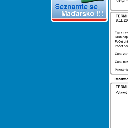
pokoje m
TERMÍN
8.11.2
Typ stra
Druh dop
Počet dní
Počet no
Cena zah
Cena nez
Poznámk
Rezervac
TERMÍN
Vybraný 