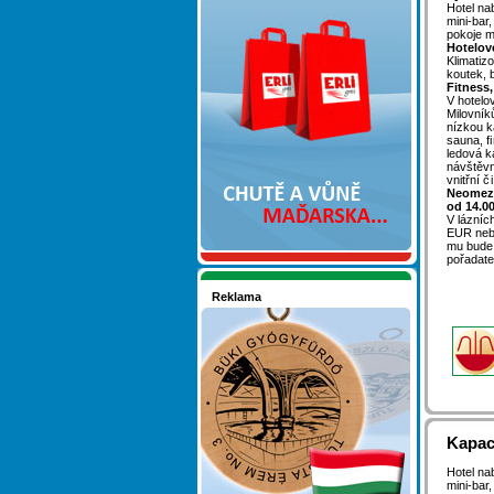
Nakupujte v pohodlí
Hotel na
mini-bar
pokoje m
Hotelov
Klimatiz
koutek, 
Fitness,
V hotelo
Milovník
nízkou k
sauna, f
ledová k
návštěvn
vnitřní 
Neomeze
od 14.00
V lázníc
EUR nebo
mu bude
pořadate
Reklama
Seznamete se - Maďarsko
Kapaci
Hotel na
mini-bar