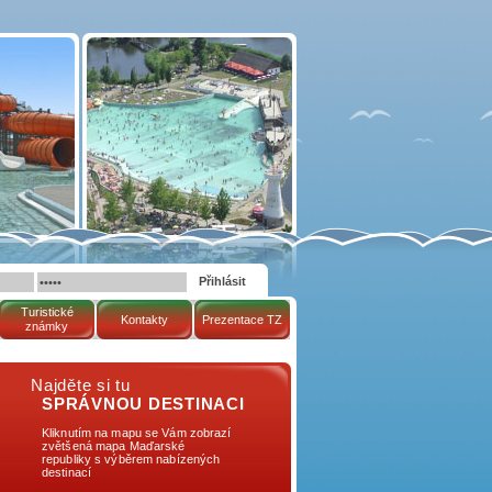
Turistické
Kontakty
Prezentace TZ
známky
Najděte si tu
SPRÁVNOU DESTINACI
Kliknutím na mapu se Vám zobrazí
zvětšená mapa Maďarské
republiky s výběrem nabízených
destinací