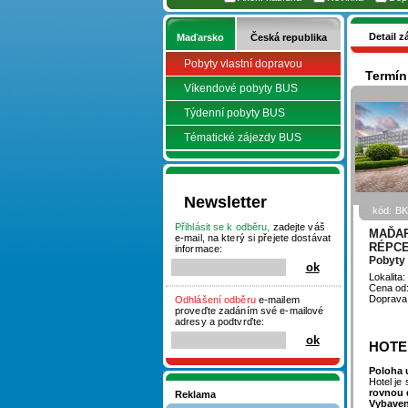
Detail z
Maďarsko
Česká republika
Pobyty vlastní dopravou
Termín:
Víkendové pobyty BUS
Týdenní pobyty BUS
Tématické zájezdy BUS
Newsletter
kód: B
Přihlásit se k odběru,
zadejte váš
MAĎAR
e-mail, na který si přejete dostávat
RÉPCE
informace:
Pobyty 
Lokalita
Cena od
Doprava
Odhlášení odběru
e-mailem
proveďte zadáním své e-mailové
adresy a podtvrďte:
HOTE
Poloha 
Hotel je
rovnou 
Reklama
Vybaven