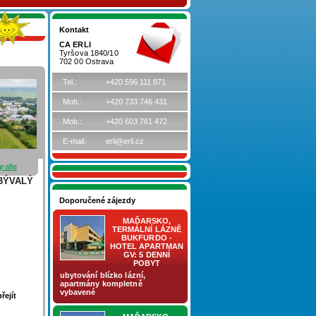
Kontakt
CA ERLI
Tyršova 1840/10
702 00 Ostrava
Tel.:
+420 596 111 871
Mob.:
+420 733 746 431
Mob.:
+420 603 761 472
E-mail:
erli@erli.cz
grafie
BÝVALÝ
Doporučené zájezdy
MAĎARSKO,
TERMÁLNÍ LÁZNĚ
BUKFURDO -
HOTEL APARTMAN
GV: 5 DENNÍ
POBYT
ubytování blízko lázní,
apartmány kompletně
vybavené
řejít