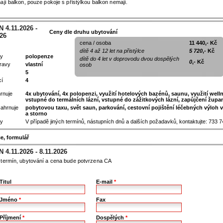
ají balkon, pouze pokoje s přistýlkou balkon nemají.
 4.11.2026 -
Ceny dle druhu ubytování
026
cena / osoba
11 440,- Kč
dítě 4 až 12 let na přistýlce
5 720
,- Kč
vy
polopenze
dítě do 4 let v doprovodu dvou dospělých
0
,- Kč
ravy
vlastní
osob
5
cí
4
rnuje
4x ubytování, 4x polopenzi, využití hotelových bazénů, saunu, využití well
vstupné do termálních lázní, vstupné do zážitkových lázní, zapůjčení župa
ahrnuje
pobytovou taxu, svět saun, parkování, cestovní pojištění léčebných výloh v
a storno
y
V případě jiných termínů, nástupních dnů a dalších požadavků, kontaktujte: 733 
e, formulář
 4.11.2026 - 8.11.2026
termín, ubytování a cena bude potvrzena CA
Titul
E-mail
*
Jméno
*
Fax
Příjmení
*
Dospělých
*