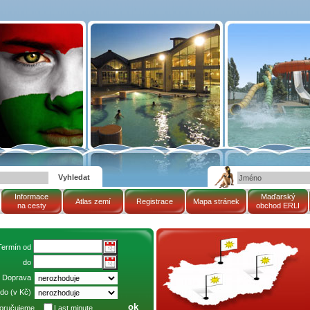
Informace
Maďarský
Atlas zemí
Registrace
Mapa stránek
na cesty
obchod ERLI
mapa Maďarské republiky
Termín od
do
Doprava
do (v Kč)
oručujeme
Last minute