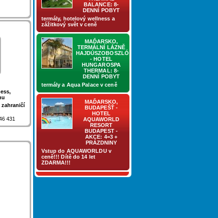
BALANCE: 8-
DENNÍ POBYT
termály, hotelový wellness a
zážitkový svět v ceně
MAĎARSKO,
TERMÁLNÍ LÁZNĚ
HAJDÚSZOBOSZLÓ
- HOTEL
HUNGAROSPA
THERMAL: 8-
DENNÍ POBYT
termály a Aqua Palace v ceně
ness,
nu
MAĎARSKO,
 zahraničí
BUDAPEŠŤ -
HOTEL
746 431
AQUAWORLD
RESORT
BUDAPEST -
AKCE: 4=3 +
PRÁZDNINY
Vstup do AQUAWORLDU v
ceně!!! Dítě do 14 let
ZDARMA!!!