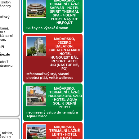
MAĎARSKO,
telefon,
TERMÁLNÍ LÁZNĚ
Všechny
SÁRVÁR - HOTEL
SPIRIT THERMAL
SPA - 4 DENNÍ
, děský
POBYT NÁSTUP
NE,PO,ÚT
Služby na výsoké úrovni!
bina).
nu s
cká parní
MAĎARSKO,
ium,
JEZERO
BALATON,
uží
BALATONALMÁDI
- HOTEL
říjezdu
HUNGUEST BÁL
RESORT: AKCE
nebo 7
4=3 (NÁSTUP NE,
 náramku
PO)
středomořský styl, vlastní
písečná pláž, velké wellness
MAĎARSKO,
TERMÁLNÍ LÁZNĚ
HAJDÚSZOBOSZLÓ
- HOTEL AQUA
SOL: 6 DENNÍ
POBYT
neomezený vstup do termálů a
Aqua-Palace
MAĎARSKO,
TERMÁLNÍ LÁZNĚ
 telefon,
LENTI - HOTEL
Všechny
THERMAL