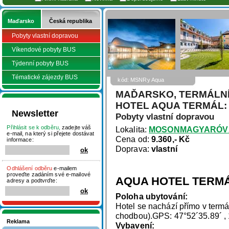
Maďarsko
Česká republika
Pobyty vlastní dopravou
Víkendové pobyty BUS
Týdenní pobyty BUS
Tématické zájezdy BUS
kód: MSNRy Aqua
MAĎARSKO, TERMÁLN
HOTEL AQUA TERMÁL: 
Newsletter
Pobyty vlastní dopravou
Přihlásit se k odběru,
zadejte váš
Lokalita:
MOSONMAGYARÓV
e-mail, na který si přejete dostávat
Cena od:
9.360,- Kč
informace:
Doprava:
vlastní
Odhlášení odběru
e-mailem
proveďte zadáním své e-mailové
AQUA HOTEL TERMÁ
adresy a podtvrďte:
Poloha ubytování:
Hotel se nachází přímo v termá
chodbou).GPS: 47°52´35.89´ , 
Reklama
Vybavení: