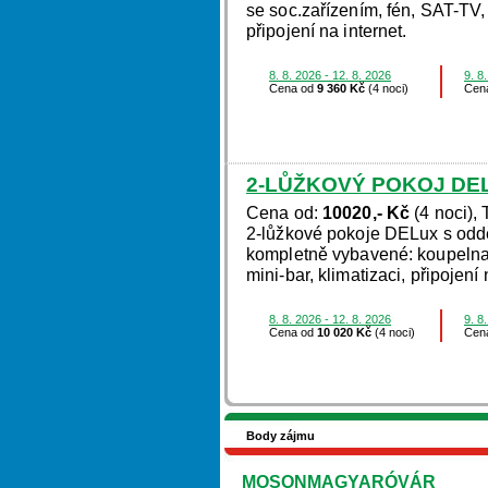
se soc.zařízením, fén, SAT-TV, t
připojení na internet.
8. 8. 2026 - 12. 8. 2026
9. 8
Cena od
9 360 Kč
(4 noci)
Cen
2-LŮŽKOVÝ POKOJ DE
Cena od:
10020,- Kč
(4 noci), 
2-lůžkové pokoje DELux s odd
kompletně vybavené: koupelna s
mini-bar, klimatizaci, připojení 
8. 8. 2026 - 12. 8. 2026
9. 8
Cena od
10 020 Kč
(4 noci)
Cen
Body zájmu
MOSONMAGYARÓVÁR