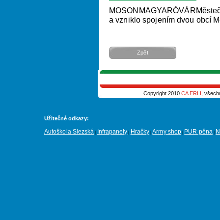
MOSONMAGYARÓVÁRMěstečko s
a vzniklo spojením dvou obcí M
Zpět
Copyright 2010
CA ERLI
, všech
Užitečné odkazy:
Autoškola Slezská
Infrapanely
Hračky
Army shop
PUR pěna
N
|
|
|
|
|