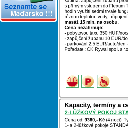
kabina. Zapůjčení županu prot
s přímým vstupem do Flexum T
hodin využití sedmi trvale fung
různou teplotou vody, připojení
masáž 15 min. na osobu.
Cena nezahrnuje:
-
pobytovou taxu 350 HUF/noc/o
- zapůjčení županu 10 EUR/do
- parkování 2,5 EUR/auto/den -
Pořadatel: CK Rywal spol. s r.
Kapacity, termíny a c
2-LŮŽKOVÝ POKOJ ST
Cena od:
9360,- Kč
(4 noci), T
1- a 2-lůžkové pokoje STAND