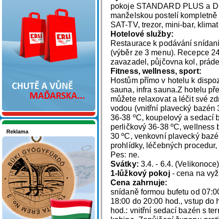
Nakupujte v pohodlí
pokoje STANDARD PLUS a DEL
manželskou postelí kompletně 
SAT-TV, trezor, mini-bar, klimati
Hotelové služby:
Restaurace k podávání snídaní
(výběr ze 3 menu). Recepce 24 
zavazadel, půjčovna kol, práde
Fitness, wellness, sport:
Hostům přímo v hotelu k dispozi
sauna, infra sauna.Z hotelu př
můžete relaxovat a léčit své z
vodou (vnitřní plavecký bazén 
36-38 ºC, koupelový a sedací 
perličkový 36-38 ºC, wellness
Reklama
30 ºC, venkovní plavecký bazé
Seznamete se - Maďarsko
prohlídky, léčebných procedur,
Pes: ne.
Svátky:
3.4. - 6.4. (Velikonoc
1-lůžkový pokoj
- cena na vy
Cena zahrnuje:
snídaně formou bufetu od 07:0
18:00 do 20:00 hod., vstup do
hod.: vnitřní sedací bazén s te