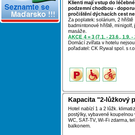
Klienti mají vstup do léčebné
podzemní chodbou - doporuču
pročištění dýchacích cest ne
Za poplatek: solárium, 2 hřiště
badmintonové hřiště, minigolf,
masáže.
AKCE 4 = 3 (7.1. - 23.6., 1.9.
Domácí zvířata v hotelu nejso
pořadatel: CK Rywal spol. s r.
Kapacita "2-lůžkový p
Hotel nabízí 1 a 2 lůžk. klimat
postýlky, vybavené koupelnou
WC, SAT-TV, Wi-Fi zdarma, tel
balkonem.