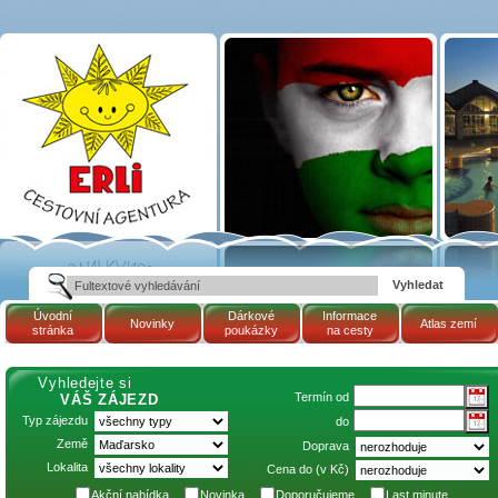
Termín 20.4.2026 -
28.4.2026 (Maďarsko,
termální lázně
TAPOLCA - hotel
PELION: AKCE 8=6)
| Cestovní kancelář
ERLI zájezdy
Maďarsko, dovolená v
Maďarsku, pobyty,
termály
Úvodní
Dárkové
Informace
Novinky
Atlas zemí
stránka
poukázky
na cesty
Vyhledejte si
Termín od
VÁŠ ZÁJEZD
Typ zájezdu
do
Země
Doprava
Lokalita
Cena do (v Kč)
Akční nabídka
Novinka
Doporučujeme
Last minute