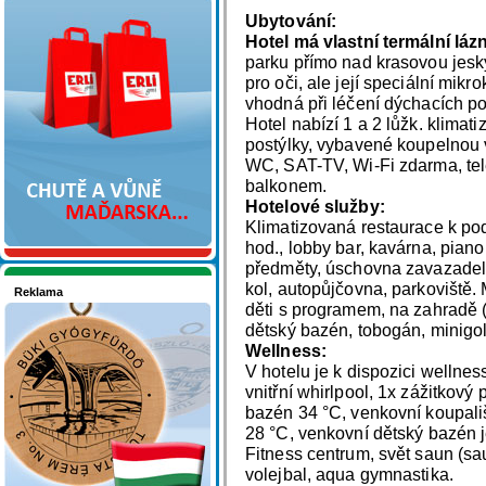
Nakupujte v pohodlí
Ubytování:
Hotel má vlastní termální láz
parku přímo nad krasovou jesk
pro oči, ale její speciální mikr
vhodná při léčení dýchacích pot
Hotel nabízí 1 a 2 lůžk. klimat
postýlky, vybavené koupelnou
WC, SAT-TV, Wi-Fi zdarma, tel
balkonem.
Hotelové služby:
Klimatizovaná restaurace k po
hod., lobby bar, kavárna, pian
předměty, úschovna zavazadel,
kol, autopůjčovna, parkoviště.
Reklama
děti s programem, na zahradě (d
Seznamete se - Maďarsko
dětský bazén, tobogán, minigol
Wellness:
V hotelu je k dispozici wellnes
vnitřní whirlpool, 1x zážitkový
bazén 34 °C, venkovní koupali
28 °C, venkovní dětský bazén 
Fitness centrum, svět saun (sa
volejbal, aqua gymnastika.