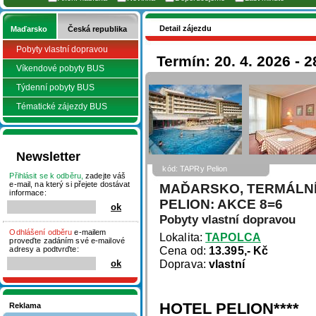
Detail zájezdu
Maďarsko
Česká republika
Pobyty vlastní dopravou
Termín: 20. 4. 2026 - 2
Víkendové pobyty BUS
Týdenní pobyty BUS
Tématické zájezdy BUS
Newsletter
kód: TAPRy Pelion
Přihlásit se k odběru,
zadejte váš
e-mail, na který si přejete dostávat
MAĎARSKO, TERMÁLNÍ
informace:
PELION: AKCE 8=6
Pobyty vlastní dopravou
Odhlášení odběru
e-mailem
Lokalita:
TAPOLCA
proveďte zadáním své e-mailové
Cena od:
13.395,- Kč
adresy a podtvrďte:
Doprava:
vlastní
HOTEL PELION****
Reklama