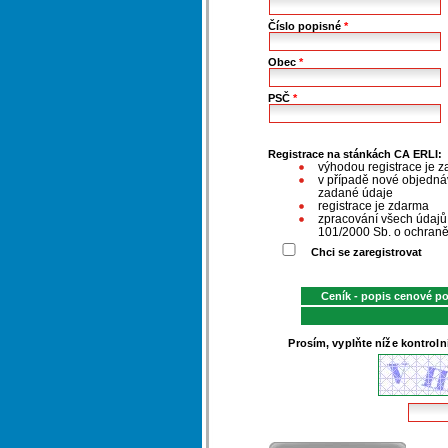
Číslo popisné
*
Obec
*
PSČ
*
Registrace na stánkách CA ERLI:
výhodou registrace je z
v případě nové objednáv
zadané údaje
registrace je zdarma
zpracování všech údaj
101/2000 Sb. o ochraně
Chci se zaregistrovat
Ceník - popis cenové p
Prosím, vyplňte níže kontroln