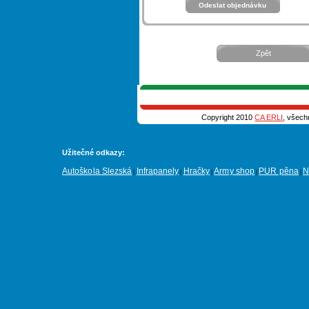
Zpět
Copyright 2010
CA ERLI
, všech
Užitečné odkazy:
Autoškola Slezská
Infrapanely
Hračky
Army shop
PUR pěna
N
|
|
|
|
|