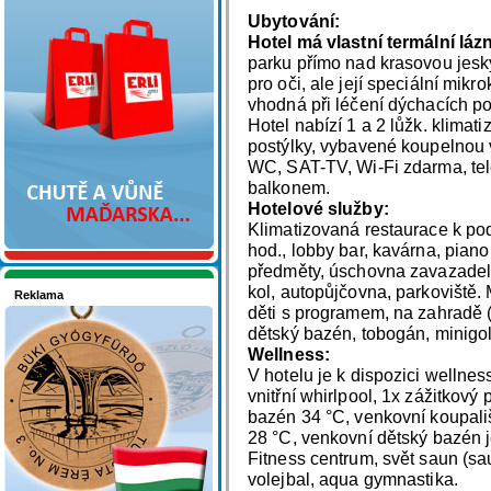
Nakupujte v pohodlí
Ubytování:
Hotel má vlastní termální láz
parku přímo nad krasovou jesk
pro oči, ale její speciální mikr
vhodná při léčení dýchacích pot
Hotel nabízí 1 a 2 lůžk. klimat
postýlky, vybavené koupelnou
WC, SAT-TV, Wi-Fi zdarma, tel
balkonem.
Hotelové služby:
Klimatizovaná restaurace k po
hod., lobby bar, kavárna, pian
předměty, úschovna zavazadel,
kol, autopůjčovna, parkoviště.
Reklama
děti s programem, na zahradě (d
Seznamete se - Maďarsko
dětský bazén, tobogán, minigol
Wellness:
V hotelu je k dispozici wellnes
vnitřní whirlpool, 1x zážitkový
bazén 34 °C, venkovní koupali
28 °C, venkovní dětský bazén 
Fitness centrum, svět saun (sa
volejbal, aqua gymnastika.