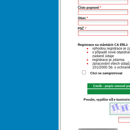
Číslo popisné
*
Obec
*
PSČ
*
Registrace na stánkách CA ERLI:
výhodou registrace je z
v případě nové objednáv
zadané údaje
registrace je zdarma
zpracování všech údaj
101/2000 Sb. o ochraně
Chci se zaregistrovat
Ceník - popis cenové p
Prosím, vyplňte níže kontroln