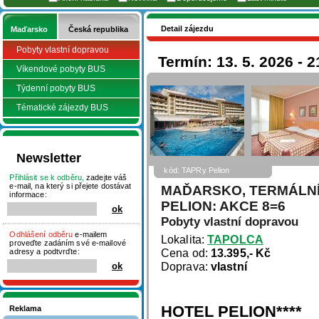
Detail zájezdu
Maďarsko
Česká republika
Pobyty vlastní dopravou
Termín: 13. 5. 2026 - 2
Víkendové pobyty BUS
Týdenní pobyty BUS
Tématické zájezdy BUS
Newsletter
kód: TAPRy Pelion
Přihlásit se k odběru,
zadejte váš
e-mail, na který si přejete dostávat
MAĎARSKO, TERMÁLNÍ
informace:
PELION: AKCE 8=6
Pobyty vlastní dopravou
Odhlášení odběru
e-mailem
Lokalita:
TAPOLCA
proveďte zadáním své e-mailové
Cena od:
13.395,- Kč
adresy a podtvrďte:
Doprava:
vlastní
HOTEL PELION****
Reklama