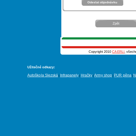
Zpět
Copyright 2010
CA ERLI
, všech
Užitečné odkazy:
Autoškola Slezská
Infrapanely
Hračky
Army shop
PUR pěna
N
|
|
|
|
|