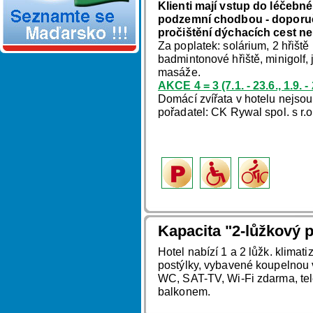
Klienti mají vstup do léčebné
podzemní chodbou - doporuču
pročištění dýchacích cest ne
Za poplatek: solárium, 2 hřiště
badmintonové hřiště, minigolf,
masáže.
AKCE 4 = 3 (7.1. - 23.6., 1.9.
Domácí zvířata v hotelu nejso
pořadatel: CK Rywal spol. s r.
Kapacita "2-lůžkový p
Hotel nabízí 1 a 2 lůžk. klimat
postýlky, vybavené koupelnou
WC, SAT-TV, Wi-Fi zdarma, tel
balkonem.