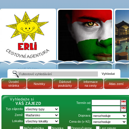
Termín 13.5.2026 -
21.5.2026 (Maďarsko,
termální lázně
TAPOLCA - hotel
PELION: AKCE 8=6)
| Cestovní kancelář
ERLI zájezdy
Maďarsko, dovolená v
Maďarsku, pobyty,
termály
Úvodní
Dárkové
Informace
Novinky
Atlas zemí
stránka
poukázky
na cesty
Vyhledejte si
Termín od
VÁŠ ZÁJEZD
Typ zájezdu
do
Země
Doprava
Lokalita
Cena do (v Kč)
Akční nabídka
Novinka
Doporučujeme
Last minute