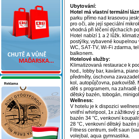
Nakupujte v pohodlí
Ubytování:
Hotel má vlastní termální láz
parku přímo nad krasovou jesk
pro oči, ale její speciální mikr
vhodná při léčení dýchacích pot
Hotel nabízí 1 a 2 lůžk. klimat
postýlky, vybavené koupelnou
WC, SAT-TV, Wi-Fi zdarma, tel
balkonem.
Hotelové služby:
Klimatizovaná restaurace k po
hod., lobby bar, kavárna, pian
předměty, úschovna zavazadel,
kol, autopůjčovna, parkoviště.
Reklama
děti s programem, na zahradě (d
Seznamete se - Maďarsko
dětský bazén, tobogán, minigol
Wellness:
V hotelu je k dispozici wellnes
vnitřní whirlpool, 1x zážitkový
bazén 34 °C, venkovní koupali
28 °C, venkovní dětský bazén 
Fitness centrum, svět saun (sa
volejbal, aqua gymnastika.