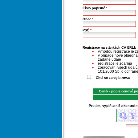
Číslo popisné
*
Obec
*
PSČ
*
Registrace na stánkách CA ERLI:
výhodou registrace je z
v případě nové objednáv
zadané údaje
registrace je zdarma
zpracování všech údaj
101/2000 Sb. o ochraně
Chci se zaregistrovat
Ceník - popis cenové p
Prosím, vyplňte níže kontroln