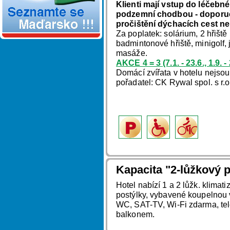
Klienti mají vstup do léčebné
podzemní chodbou - doporuču
pročištění dýchacích cest ne
Za poplatek: solárium, 2 hřiště
badmintonové hřiště, minigolf,
masáže.
AKCE 4 = 3 (7.1. - 23.6., 1.9.
Domácí zvířata v hotelu nejso
pořadatel: CK Rywal spol. s r.
Kapacita "2-lůžkový p
Hotel nabízí 1 a 2 lůžk. klimat
postýlky, vybavené koupelnou
WC, SAT-TV, Wi-Fi zdarma, tel
balkonem.