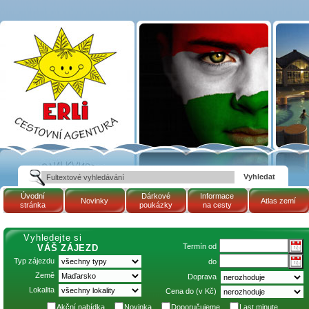
Termín 15.7.2026 -
23.7.2026 (Maďarsko,
termální lázně
TAPOLCA - hotel
PELION: AKCE 8=6)
| Cestovní kancelář
ERLI zájezdy
Maďarsko, dovolená v
Maďarsku, pobyty,
termály
Úvodní
Dárkové
Informace
Novinky
Atlas zemí
stránka
poukázky
na cesty
Vyhledejte si
Termín od
VÁŠ ZÁJEZD
Typ zájezdu
do
Země
Doprava
Lokalita
Cena do (v Kč)
Akční nabídka
Novinka
Doporučujeme
Last minute