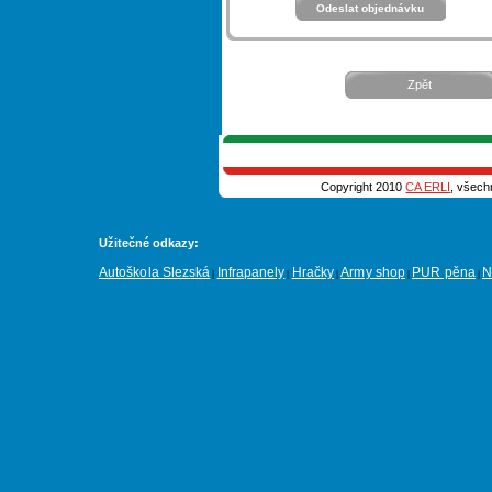
Zpět
Copyright 2010
CA ERLI
, všech
Užitečné odkazy:
Autoškola Slezská
Infrapanely
Hračky
Army shop
PUR pěna
N
|
|
|
|
|