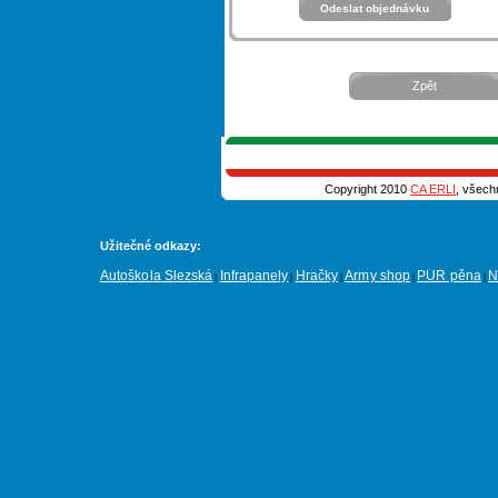
Zpět
Copyright 2010
CA ERLI
, všech
Užitečné odkazy:
Autoškola Slezská
Infrapanely
Hračky
Army shop
PUR pěna
N
|
|
|
|
|