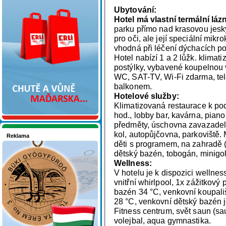
Nakupujte v pohodlí
Ubytování:
Hotel má vlastní termální láz
parku přímo nad krasovou jesk
pro oči, ale její speciální mikr
vhodná při léčení dýchacích pot
Hotel nabízí 1 a 2 lůžk. klimat
postýlky, vybavené koupelnou
WC, SAT-TV, Wi-Fi zdarma, tel
balkonem.
Hotelové služby:
Klimatizovaná restaurace k po
hod., lobby bar, kavárna, pian
předměty, úschovna zavazadel,
kol, autopůjčovna, parkoviště.
Reklama
děti s programem, na zahradě (d
Seznamete se - Maďarsko
dětský bazén, tobogán, minigol
Wellness:
V hotelu je k dispozici wellnes
vnitřní whirlpool, 1x zážitkový
bazén 34 °C, venkovní koupali
28 °C, venkovní dětský bazén 
Fitness centrum, svět saun (sa
volejbal, aqua gymnastika.