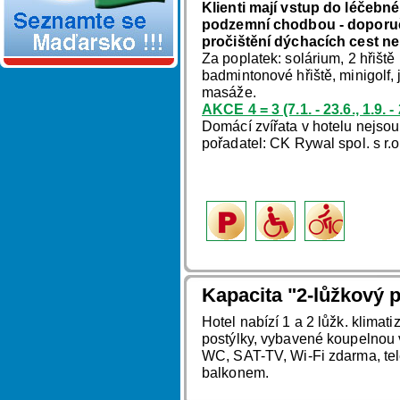
Klienti mají vstup do léčebné
podzemní chodbou - doporuču
pročištění dýchacích cest ne
Za poplatek: solárium, 2 hřiště
badmintonové hřiště, minigolf,
masáže.
AKCE 4 = 3 (7.1. - 23.6., 1.9.
Domácí zvířata v hotelu nejso
pořadatel: CK Rywal spol. s r.
Kapacita "2-lůžkový p
Hotel nabízí 1 a 2 lůžk. klimat
postýlky, vybavené koupelnou
WC, SAT-TV, Wi-Fi zdarma, tel
balkonem.