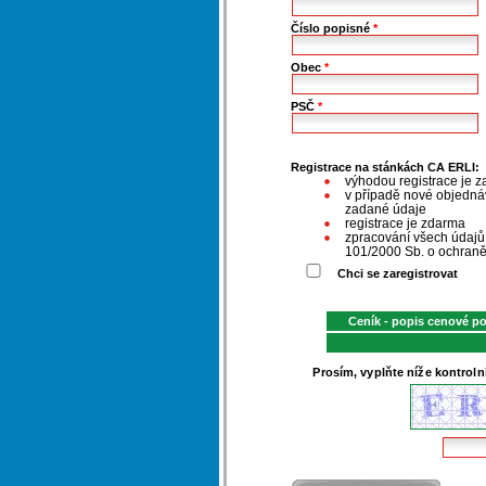
Číslo popisné
*
Obec
*
PSČ
*
Registrace na stánkách CA ERLI:
výhodou registrace je z
v případě nové objednáv
zadané údaje
registrace je zdarma
zpracování všech údaj
101/2000 Sb. o ochraně
Chci se zaregistrovat
Ceník - popis cenové p
Prosím, vyplňte níže kontroln