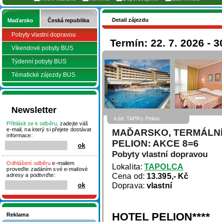
Detail zájezdu
Maďarsko
Česká republika
Pobyty vlastní dopravou
Termín: 22. 7. 2026 - 3
Víkendové pobyty BUS
Týdenní pobyty BUS
Tématické zájezdy BUS
Newsletter
kód: TAPRy Pelion
Přihlásit se k odběru,
zadejte váš
e-mail, na který si přejete dostávat
MAĎARSKO, TERMÁLNÍ
informace:
PELION: AKCE 8=6
Pobyty vlastní dopravou
Odhlášení odběru
e-mailem
Lokalita:
TAPOLCA
proveďte zadáním své e-mailové
Cena od:
13.395,- Kč
adresy a podtvrďte:
Doprava:
vlastní
HOTEL PELION****
Reklama