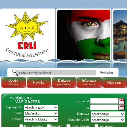
Termín 22.7.2026 -
30.7.2026 (Maďarsko,
termální lázně
TAPOLCA - hotel
PELION: AKCE 8=6)
| Cestovní kancelář
ERLI zájezdy
Maďarsko, dovolená v
Maďarsku, pobyty,
termály
Úvodní
Dárkové
Informace
Novinky
Atlas zemí
stránka
poukázky
na cesty
Vyhledejte si
Termín od
VÁŠ ZÁJEZD
Typ zájezdu
do
Země
Doprava
Lokalita
Cena do (v Kč)
Akční nabídka
Novinka
Doporučujeme
Last minute