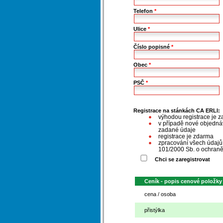
Telefon
*
Ulice
*
Číslo popisné
*
Obec
*
PSČ
*
Registrace na stánkách CA ERLI:
výhodou registrace je z
v případě nové objednáv
zadané údaje
registrace je zdarma
zpracování všech údaj
101/2000 Sb. o ochraně
Chci se zaregistrovat
Ceník - popis cenové položky
cena / osoba
přistýlka