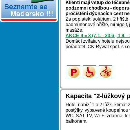
Klienti mají vstup do léčebné
podzemní chodbou - doporuču
pročištění dýchacích cest ne
Za poplatek: solárium, 2 hřiště
badmintonové hřiště, minigolf,
masáže.
AKCE 4 = 3 (7.1. - 23.6., 1.9.
Domácí zvířata v hotelu nejso
pořadatel: CK Rywal spol. s r.
Kapacita "2-lůžkový p
Hotel nabízí 1 a 2 lůžk. klimat
postýlky, vybavené koupelnou
WC, SAT-TV, Wi-Fi zdarma, tel
balkonem.