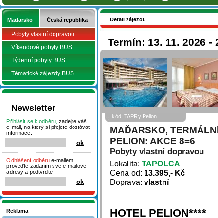
Detail zájezdu
Maďarsko
Česká republika
Pobyty vlastní dopravou
Termín: 13. 11. 2026 - 
Víkendové pobyty BUS
Týdenní pobyty BUS
Tématické zájezdy BUS
Newsletter
kód: TAPRy Pelion
Přihlásit se k odběru,
zadejte váš
e-mail, na který si přejete dostávat
MAĎARSKO, TERMÁLNÍ
informace:
PELION: AKCE 8=6
Pobyty vlastní dopravou
Odhlášení odběru
e-mailem
Lokalita:
TAPOLCA
proveďte zadáním své e-mailové
Cena od:
13.395,- Kč
adresy a podtvrďte:
Doprava:
vlastní
HOTEL PELION****
Reklama