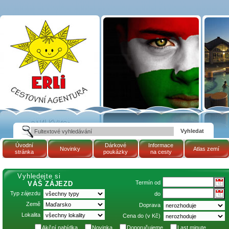
Termín 13.11.2026 -
21.11.2026
(Maďarsko, termální
lázně TAPOLCA -
hotel PELION: AKCE
8=6) | Cestovní
kancelář ERLI zájezdy
Maďarsko, dovolená v
Maďarsku, pobyty,
termály
Úvodní
Dárkové
Informace
Novinky
Atlas zemí
stránka
poukázky
na cesty
Vyhledejte si
Termín od
VÁŠ ZÁJEZD
Typ zájezdu
do
Země
Doprava
Lokalita
Cena do (v Kč)
Akční nabídka
Novinka
Doporučujeme
Last minute