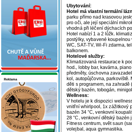
Nakupujte v pohodlí
Ubytování:
Hotel má vlastní termální láz
parku přímo nad krasovou jesk
pro oči, ale její speciální mikr
vhodná při léčení dýchacích pot
Hotel nabízí 1 a 2 lůžk. klimat
postýlky, vybavené koupelnou
WC, SAT-TV, Wi-Fi zdarma, tel
balkonem.
Hotelové služby:
Klimatizovaná restaurace k po
hod., lobby bar, kavárna, pian
předměty, úschovna zavazadel,
kol, autopůjčovna, parkoviště.
Reklama
děti s programem, na zahradě (d
Seznamete se - Maďarsko
dětský bazén, tobogán, minigol
Wellness:
V hotelu je k dispozici wellnes
vnitřní whirlpool, 1x zážitkový
bazén 34 °C, venkovní koupali
28 °C, venkovní dětský bazén 
Fitness centrum, svět saun (sa
volejbal, aqua gymnastika.