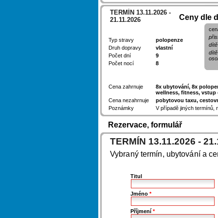
TERMÍN 13.11.2026 -
Ceny dle 
21.11.2026
cen
přis
Typ stravy
polopenze
dítě
Druh dopravy
vlastní
dít
Počet dní
9
oso
Počet nocí
8
Cena zahrnuje
8x ubytování, 8x polopen
wellness, fitness, vstu
Cena nezahrnuje
pobytovou taxu, cestovn
Poznámky
V případě jiných termínů,
Rezervace, formulář
TERMÍN 13.11.2026 - 21.
Vybraný termín, ubytování a c
Titul
Jméno
*
Příjmení
*