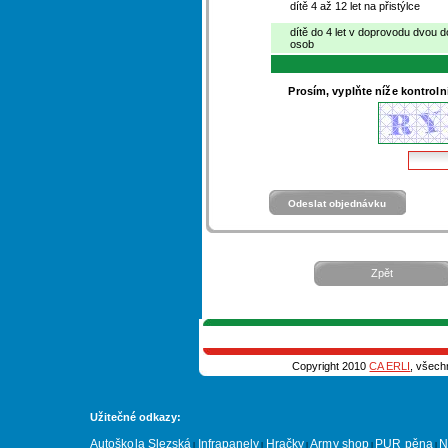
dítě 4 až 12 let na přistýlce
dítě do 4 let v doprovodu dvou 
osob
Prosím, vyplňte níže kontroln
Zpět
Copyright 2010
CA ERLI
, všech
Užitečné odkazy:
Autoškola Slezská
Infrapanely
Hračky
Army shop
PUR pěna
N
|
|
|
|
|