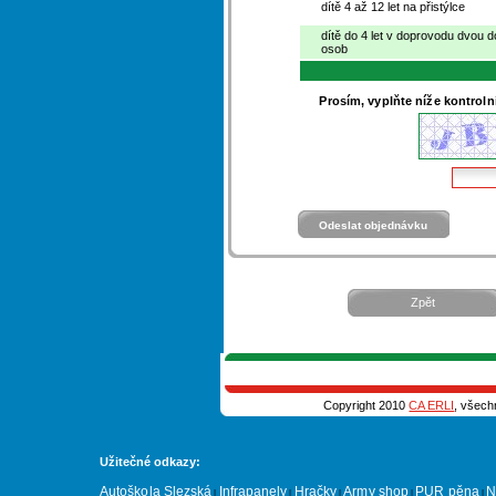
dítě 4 až 12 let na přistýlce
dítě do 4 let v doprovodu dvou 
osob
Prosím, vyplňte níže kontroln
Zpět
Copyright 2010
CA ERLI
, všech
Užitečné odkazy:
Autoškola Slezská
Infrapanely
Hračky
Army shop
PUR pěna
N
|
|
|
|
|