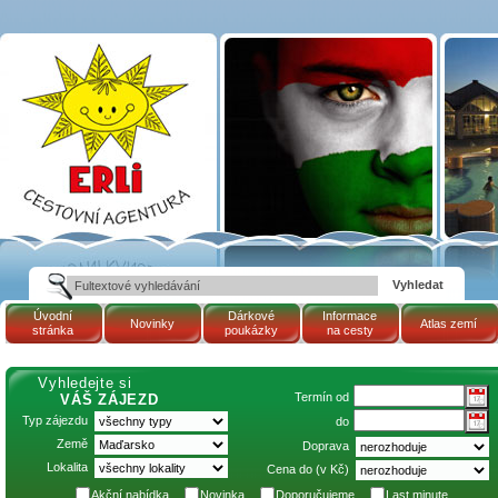
Termín 3.12.2026 -
11.12.2026
(Maďarsko, termální
lázně TAPOLCA -
hotel PELION: AKCE
8=6) | Cestovní
kancelář ERLI zájezdy
Maďarsko, dovolená v
Maďarsku, pobyty,
termály
Úvodní
Dárkové
Informace
Novinky
Atlas zemí
stránka
poukázky
na cesty
Vyhledejte si
Termín od
VÁŠ ZÁJEZD
Typ zájezdu
do
Země
Doprava
Lokalita
Cena do (v Kč)
Akční nabídka
Novinka
Doporučujeme
Last minute