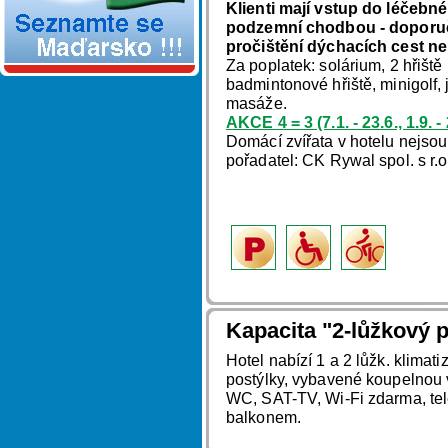
Klienti mají vstup do léčebné
podzemní chodbou - doporuču
pročištění dýchacích cest ne
Za poplatek: solárium, 2 hřiště
badmintonové hřiště, minigolf,
masáže.
AKCE 4 = 3 (7.1. - 23.6., 1.9.
Domácí zvířata v hotelu nejso
pořadatel: CK Rywal spol. s r.
Kapacita "2-lůžkový p
Hotel nabízí 1 a 2 lůžk. klimat
postýlky, vybavené koupelnou
WC, SAT-TV, Wi-Fi zdarma, tel
balkonem.