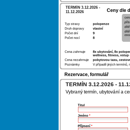
TERMÍN 3.12.2026 -
Ceny dle 
11.12.2026
cen
přis
Typ stravy
polopenze
dítě
Druh dopravy
vlastní
dít
Počet dní
9
oso
Počet nocí
8
Cena zahrnuje
8x ubytování, 8x polopen
wellness, fitness, vstu
Cena nezahrnuje
pobytovou taxu, cestovn
Poznámky
V případě jiných termínů,
Rezervace, formulář
TERMÍN 3.12.2026 - 11.1
Vybraný termín, ubytování a c
Titul
Jméno
*
Příjmení
*