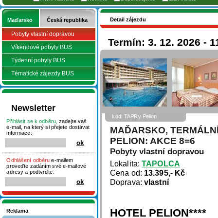
Detail zájezdu
Maďarsko
Česká republika
Pobyty vlastní dopravou
Termín: 3. 12. 2026 - 1
Víkendové pobyty BUS
Týdenní pobyty BUS
Tématické zájezdy BUS
Newsletter
kód: TAPRy Pelion
Přihlásit se k odběru,
zadejte váš
e-mail, na který si přejete dostávat
MAĎARSKO, TERMÁLNÍ
informace:
PELION: AKCE 8=6
Pobyty vlastní dopravou
Odhlášení odběru
e-mailem
Lokalita:
TAPOLCA
proveďte zadáním své e-mailové
Cena od:
13.395,- Kč
adresy a podtvrďte:
Doprava:
vlastní
HOTEL PELION****
Reklama