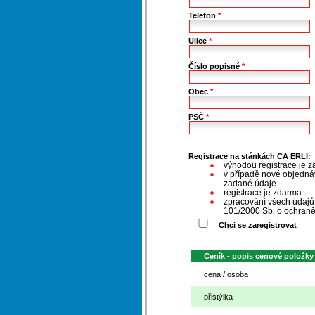
Telefon
*
Ulice
*
Číslo popisné
*
Obec
*
PSČ
*
Registrace na stánkách CA ERLI:
výhodou registrace je z
v případě nové objednáv
zadané údaje
registrace je zdarma
zpracování všech údaj
101/2000 Sb. o ochraně
Chci se zaregistrovat
Ceník - popis cenové položky
cena / osoba
přistýlka