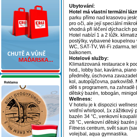
Nakupujte v pohodlí
Ubytování:
Hotel má vlastní termální láz
parku přímo nad krasovou jesk
pro oči, ale její speciální mikr
vhodná při léčení dýchacích pot
Hotel nabízí 1 a 2 lůžk. klimat
postýlky, vybavené koupelnou
WC, SAT-TV, Wi-Fi zdarma, tel
balkonem.
Hotelové služby:
Klimatizovaná restaurace k po
hod., lobby bar, kavárna, pian
předměty, úschovna zavazadel,
kol, autopůjčovna, parkoviště.
Reklama
děti s programem, na zahradě (d
Seznamete se - Maďarsko
dětský bazén, tobogán, minigol
Wellness:
V hotelu je k dispozici wellnes
vnitřní whirlpool, 1x zážitkový
bazén 34 °C, venkovní koupali
28 °C, venkovní dětský bazén 
Fitness centrum, svět saun (sa
volejbal, aqua gymnastika.