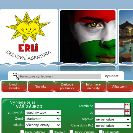
Víkendové pobyty
BUS: Maďarsko |
Maďarsko | Cestovní
kancelář ERLI zájezdy
Maďarsko, dovolená v
Maďarsku, pobyty,
termály
Úvodní
Dárkové
Informace
Novinky
Atlas zemí
stránka
poukázky
na cesty
Vyhledejte si
Termín od
VÁŠ ZÁJEZD
Typ zájezdu
do
Země
Doprava
Lokalita
Cena do (v Kč)
Akční nabídka
Novinka
Doporučujeme
Last minute