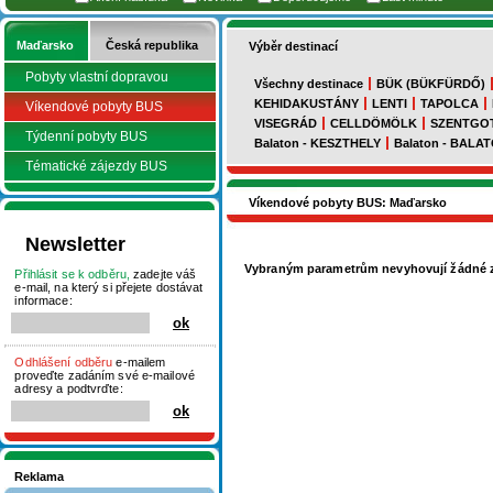
Maďarsko
Česká republika
Výběr destinací
Pobyty vlastní dopravou
Všechny destinace
BÜK (BÜKFÜRDŐ)
KEHIDAKUSTÁNY
LENTI
TAPOLCA
Víkendové pobyty BUS
VISEGRÁD
CELLDÖMÖLK
SZENTGO
Týdenní pobyty BUS
Balaton - KESZTHELY
Balaton - BAL
Tématické zájezdy BUS
Víkendové pobyty BUS: Maďarsko
Newsletter
Vybraným parametrům nevyhovují žádné z
Přihlásit se k odběru,
zadejte váš
e-mail, na který si přejete dostávat
informace:
Odhlášení odběru
e-mailem
proveďte zadáním své e-mailové
adresy a podtvrďte:
Reklama