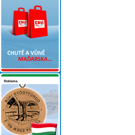
Nakupujte v pohodlí
Reklama
Seznamete se - Maďarsko