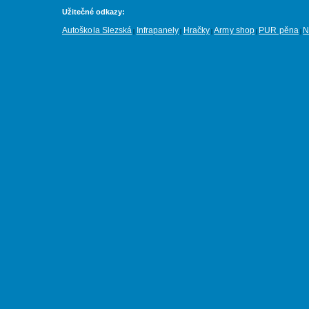
Užitečné odkazy:
Autoškola Slezská
Infrapanely
Hračky
Army shop
PUR pěna
N
|
|
|
|
|