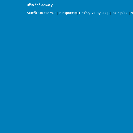
Užitečné odkazy:
Autoškola Slezská
Infrapanely
Hračky
Army shop
PUR pěna
N
|
|
|
|
|