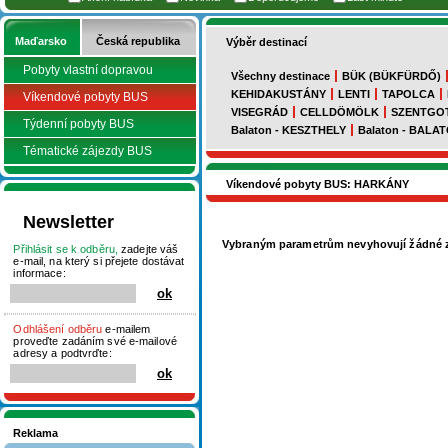
Maďarsko
Česká republika
Výběr destinací
Pobyty vlastní dopravou
Všechny destinace
BÜK (BÜKFÜRDŐ)
KEHIDAKUSTÁNY
LENTI
TAPOLCA
Víkendové pobyty BUS
VISEGRÁD
CELLDÖMÖLK
SZENTGO
Týdenní pobyty BUS
Balaton - KESZTHELY
Balaton - BAL
Tématické zájezdy BUS
Víkendové pobyty BUS: HARKÁNY
Newsletter
Vybraným parametrům nevyhovují žádné z
Přihlásit se k odběru,
zadejte váš
e-mail, na který si přejete dostávat
informace:
Odhlášení odběru
e-mailem
proveďte zadáním své e-mailové
adresy a podtvrďte:
Reklama