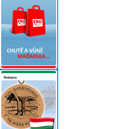
Nakupujte v pohodlí
Reklama
Seznamete se - Maďarsko