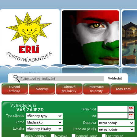
Víkendové pobyty
BUS: HARKÁNY |
Maďarsko | Cestovní
kancelář ERLI zájezdy
Maďarsko, dovolená v
Maďarsku, pobyty,
termály
Úvodní
Dárkové
Informace
Novinky
Atlas zemí
stránka
poukázky
na cesty
Vyhledejte si
Termín od
VÁŠ ZÁJEZD
Typ zájezdu
do
Země
Doprava
Lokalita
Cena do (v Kč)
Akční nabídka
Novinka
Doporučujeme
Last minute