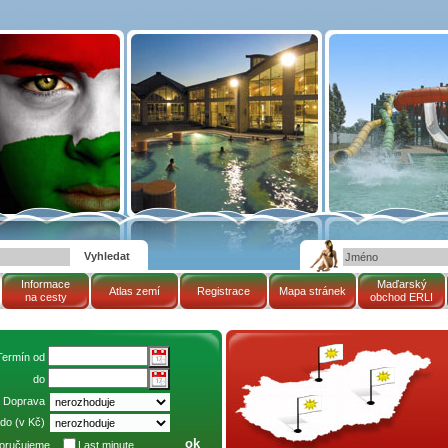
Informace
Maďarský
Atlas zemí
Registrace
Mapa stránek
na cesty
obchod ERLI
mapa Maďarské republiky
Termín od
do
Doprava
do (v Kč)
oručujeme
Last minute