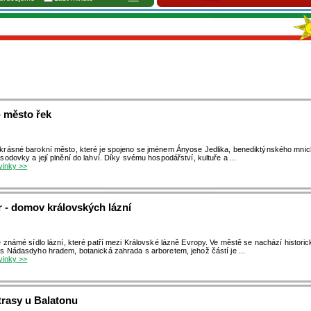
- město řek
rásné barokní město, které je spojeno se jménem Ányose Jedlika, benediktýnského mnic
sodovky a její plnění do lahví. Díky svému hospodářství, kultuře a ...
ovinky >>
 - domov královských lázní
e známé sídlo lázní, které patří mezi Královské lázně Evropy. Ve městě se nachází historic
s Nádasdyho hradem, botanická zahrada s arboretem, jehož částí je ...
ovinky >>
trasy u Balatonu