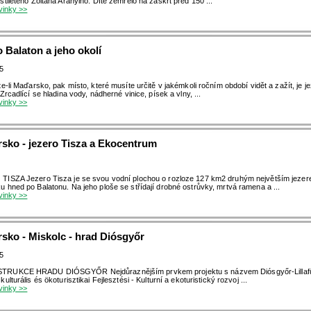
stiletého Zoltána Arányiho. Dítě zemřelo na záškrt před 150 ...
ovinky >>
 Balaton a jeho okolí
15
te-li Maďarsko, pak místo, které musíte určitě v jakémkoli ročním období vidět a zažít, je j
Zrcadlící se hladina vody, nádherné vinice, písek a vlny, ...
ovinky >>
sko - jezero Tisza a Ekocentrum
ISZA Jezero Tisza je se svou vodní plochou o rozloze 127 km2 druhým největším jezer
 hned po Balatonu. Na jeho ploše se střídají drobné ostrůvky, mrtvá ramena a ...
ovinky >>
sko - Miskolc - hrad Diósgyőr
15
RUKCE HRADU DIÓSGYŐR Nejdůraznějším prvkem projektu s názvem Diósgyőr-Lillaf
ulturális és ökoturisztikai Fejlesztési - Kulturní a ekoturistický rozvoj ...
ovinky >>