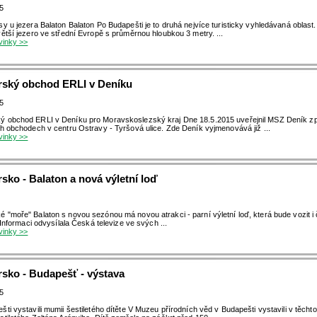
15
sy u jezera Balaton Balaton Po Budapešti je to druhá nejvíce turisticky vyhledávaná oblast
větší jezero ve střední Evropě s průměrnou hloubkou 3 metry. ...
ovinky >>
ský obchod ERLI v Deníku
15
 obchod ERLI v Deníku pro Moravskoslezský kraj Dne 18.5.2015 uveřejnil MSZ Deník z
ch obchodech v centru Ostravy - Tyršová ulice. Zde Deník vyjmenovává již ...
ovinky >>
ko - Balaton a nová výletní loď
 "moře" Balaton s novou sezónou má novou atrakci - parní výletní loď, která bude vozit i
 Informaci odvysílala Česká televize ve svých ...
ovinky >>
sko - Budapešť - výstava
15
šti vystavili mumii šestiletého dítěte V Muzeu přírodních věd v Budapešti vystavili v těcht