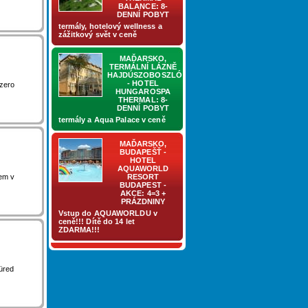
BALANCE: 8-
DENNÍ POBYT
termály, hotelový wellness a
zážitkový svět v ceně
MAĎARSKO,
TERMÁLNÍ LÁZNĚ
HAJDÚSZOBOSZLÓ
- HOTEL
ezero
HUNGAROSPA
THERMAL: 8-
DENNÍ POBYT
termály a Aqua Palace v ceně
MAĎARSKO,
BUDAPEŠŤ -
HOTEL
AQUAWORLD
em v
RESORT
BUDAPEST -
AKCE: 4=3 +
PRÁZDNINY
Vstup do AQUAWORLDU v
ceně!!! Dítě do 14 let
ZDARMA!!!
üred