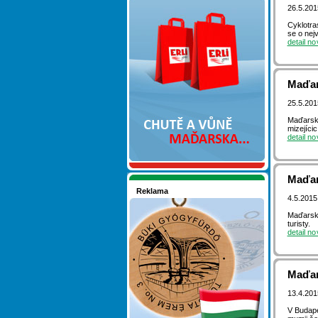
Nakupujte v pohodlí
26.5.20
Cyklotra
se o nej
detail n
Maďar
25.5.20
Maďarský
mizejíci
detail n
Maďars
Reklama
4.5.2015
Seznamete se - Maďarsko
Maďarské
turisty.
detail n
Maďar
13.4.20
V Budape