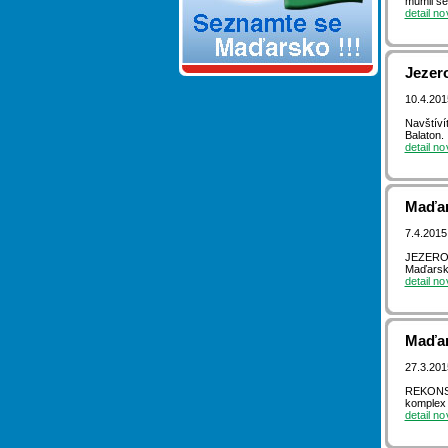
mumii še
detail n
Jezero
10.4.20
Navštíví
Balaton. 
detail n
Maďar
7.4.2015
JEZERO T
Maďarsku
detail n
Maďar
27.3.20
REKONST
komplex k
detail n