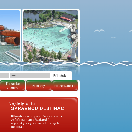
Turistické
Kontakty
Prezentace TZ
známky
Najděte si tu
SPRÁVNOU DESTINACI
Kliknutím na mapu se Vám zobrazí
zvětšená mapa Maďarské
republiky s výběrem nabízených
destinací