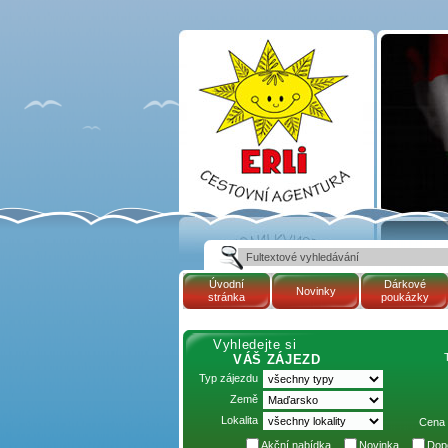
Cestovní kancelář
ERLI zájezdy
Maďarsko, dovolená v
Maďarsku, pobyty,
termály
Úvodní
Dárkové
Novinky
stránka
poukázky
Vyhledejte si
VÁŠ ZÁJEZD
Typ zájezdu
Země
Lokalita
Cena 
Akční nabídka
Novinka
Dop