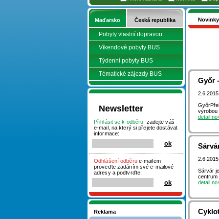
Novinky
Maďarsko
Česká republika
Pobyty vlastní dopravou
Víkendové pobyty BUS
Týdenní pobyty BUS
Tématické zájezdy BUS
Győr 
2.6.2015
GyőrPřek
Newsletter
výrobou 
detail n
Přihlásit se k odběru,
zadejte váš
e-mail, na který si přejete dostávat
informace:
Sárvár
2.6.2015
Odhlášení odběru
e-mailem
proveďte zadáním své e-mailové
Sárvár j
adresy a podtvrďte:
centrum 
detail n
Cyklo
Reklama