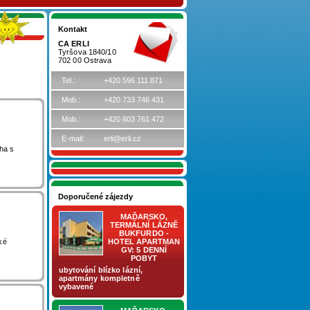
Kontakt
CA ERLI
Tyršova 1840/10
702 00 Ostrava
Tel.:
+420 596 111 871
Mob.:
+420 733 746 431
Mob.:
+420 603 761 472
E-mail:
erli@erli.cz
ha s
Doporučené zájezdy
MAĎARSKO,
TERMÁLNÍ LÁZNĚ
BUKFURDO -
ké
HOTEL APARTMAN
GV: 5 DENNÍ
POBYT
ubytování blízko lázní,
apartmány kompletně
vybavené