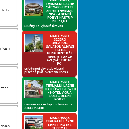
MAĎARSKO,
TERMÁLNÍ LÁZNĚ
SÁRVÁR - HOTEL
.. Jedná
SPIRIT THERMAL
SPA - 4 DENNÍ
POBYT NÁSTUP
NE,PO,ÚT
Služby na výsoké úrovni!
MAĎARSKO,
JEZERO
BALATON,
BALATONALMÁDI
právu o
- HOTEL
HUNGUEST BÁL
RESORT: AKCE
4=3 (NÁSTUP NE,
PO)
středomořský styl, vlastní
písečná pláž, velké wellness
MAĎARSKO,
TERMÁLNÍ LÁZNĚ
 české
HAJDÚSZOBOSZLÓ
- HOTEL AQUA
SOL: 6 DENNÍ
POBYT
neomezený vstup do termálů a
Aqua-Palace
MAĎARSKO,
TERMÁLNÍ LÁZNĚ
LENTI - HOTEL
o dnech
THERMAL