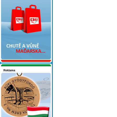
Nakupujte v pohodlí
Reklama
Seznamete se - Maďarsko