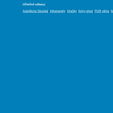
Užitečné odkazy:
Autoškola Slezská
Infrapanely
Hračky
Army shop
PUR pěna
N
|
|
|
|
|