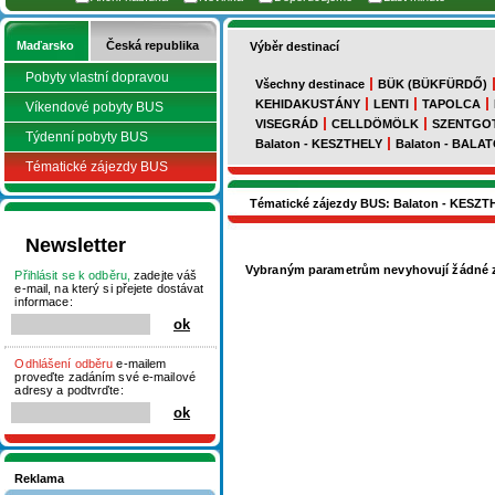
Maďarsko
Česká republika
Výběr destinací
Pobyty vlastní dopravou
Všechny destinace
BÜK (BÜKFÜRDŐ)
KEHIDAKUSTÁNY
LENTI
TAPOLCA
Víkendové pobyty BUS
VISEGRÁD
CELLDÖMÖLK
SZENTGO
Týdenní pobyty BUS
Balaton - KESZTHELY
Balaton - BAL
Tématické zájezdy BUS
Tématické zájezdy BUS: Balaton - KESZT
Newsletter
Vybraným parametrům nevyhovují žádné z
Přihlásit se k odběru,
zadejte váš
e-mail, na který si přejete dostávat
informace:
Odhlášení odběru
e-mailem
proveďte zadáním své e-mailové
adresy a podtvrďte:
Reklama