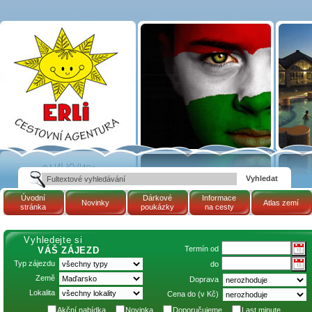
Tématické zájezdy
BUS: Balaton -
KESZTHELY |
Maďarsko | Cestovní
kancelář ERLI zájezdy
Maďarsko, dovolená v
Maďarsku, pobyty,
termály
Úvodní
Dárkové
Informace
Novinky
Atlas zemí
stránka
poukázky
na cesty
Vyhledejte si
Termín od
VÁŠ ZÁJEZD
Typ zájezdu
do
Země
Doprava
Lokalita
Cena do (v Kč)
Akční nabídka
Novinka
Doporučujeme
Last minute