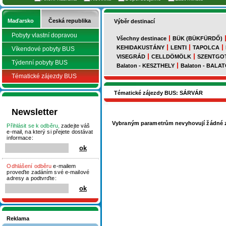
Maďarsko
Česká republika
Výběr destinací
Pobyty vlastní dopravou
Všechny destinace
BÜK (BÜKFÜRDŐ)
KEHIDAKUSTÁNY
LENTI
TAPOLCA
Víkendové pobyty BUS
VISEGRÁD
CELLDÖMÖLK
SZENTGO
Týdenní pobyty BUS
Balaton - KESZTHELY
Balaton - BAL
Tématické zájezdy BUS
Tématické zájezdy BUS: SÁRVÁR
Newsletter
Vybraným parametrům nevyhovují žádné z
Přihlásit se k odběru,
zadejte váš
e-mail, na který si přejete dostávat
informace:
Odhlášení odběru
e-mailem
proveďte zadáním své e-mailové
adresy a podtvrďte:
Reklama