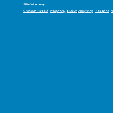
Užitečné odkazy:
Autoškola Slezská
Infrapanely
Hračky
Army shop
PUR pěna
N
|
|
|
|
|