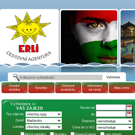
Tématické zájezdy
BUS: SÁRVÁR |
Maďarsko | Cestovní
kancelář ERLI zájezdy
Maďarsko, dovolená v
Maďarsku, pobyty,
termály
Úvodní
Dárkové
Informace
Novinky
Atlas zemí
stránka
poukázky
na cesty
Vyhledejte si
Termín od
VÁŠ ZÁJEZD
Typ zájezdu
do
Země
Doprava
Lokalita
Cena do (v Kč)
Akční nabídka
Novinka
Doporučujeme
Last minute