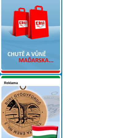
Nakupujte v pohodlí
Reklama
Seznamete se - Maďarsko