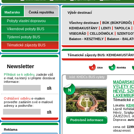
Maďarsko
Česká republika
Výběr destinací
Pobyty vlastní dopravou
Všechny destinace
BÜK (BÜKFÜRDŐ)
KEHIDAKUSTÁNY
LENTI
TAPOLCA
Víkendové pobyty BUS
VISEGRÁD
CELLDÖMÖLK
SZENTGO
Týdenní pobyty BUS
Balaton - KESZTHELY
Balaton - BAL
Tématické zájezdy BUS
Tématické zájezdy BUS: KEHIDAKUSTÁN
Newsletter
Přihlásit se k odběru,
zadejte váš
kód: KHDCs BUS vylety
e-mail, na který si přejete dostávat
informace:
MAĎARSKO
VÝLETY (C
HÉVÍZ, SZ
LAXEMBU
Odhlášení odběru
e-mailem
Tématické 
proveďte zadáním své e-mailové
Lokalita:
KEH
adresy a podtvrďte:
Lázně Kehidak
Hévíz, Szigl
ZÁJEZDU1. den
Doprava:
aut
Podrobné informace
cena od:
1199
Reklama
obsazenost: