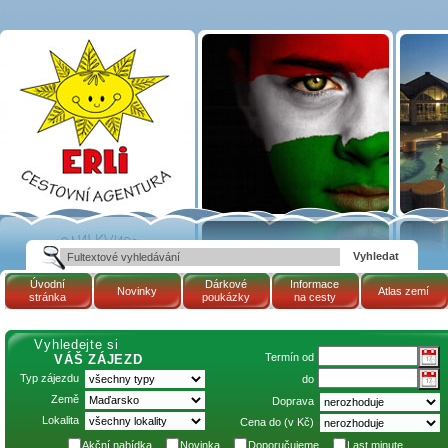
Tématické zájezdy
BUS:
KEHIDAKUSTÁNY |
Maďarsko | Cestovní
kancelář ERLI zájezdy
Maďarsko, dovolená v
Maďarsku, pobyty,
termály
Úvodní
Dárkové
Informace
Novinky
Atlas zemí
stránka
poukázky
na cesty
Vyhledejte si
Termín od
VÁŠ ZÁJEZD
Typ zájezdu
do
Země
Doprava
Lokalita
Cena do (v Kč)
Akční nabídka
Novinka
Doporučujeme
Last minute