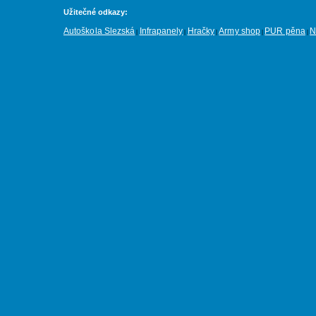
Užitečné odkazy:
Autoškola Slezská
Infrapanely
Hračky
Army shop
PUR pěna
N
|
|
|
|
|