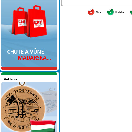
Nakupujte v pohodlí
Reklama
Seznamete se - Maďarsko