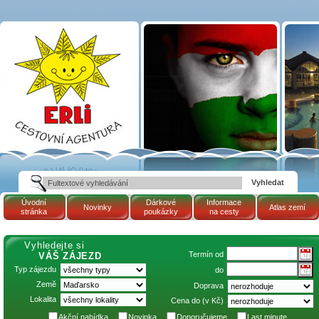
Atlas zemí - Estonsko |
Cestovní kancelář
ERLI zájezdy
Maďarsko, dovolená v
Maďarsku, pobyty,
termály
Úvodní
Dárkové
Informace
Novinky
Atlas zemí
stránka
poukázky
na cesty
Vyhledejte si
Termín od
VÁŠ ZÁJEZD
Typ zájezdu
do
Země
Doprava
Lokalita
Cena do (v Kč)
Akční nabídka
Novinka
Doporučujeme
Last minute