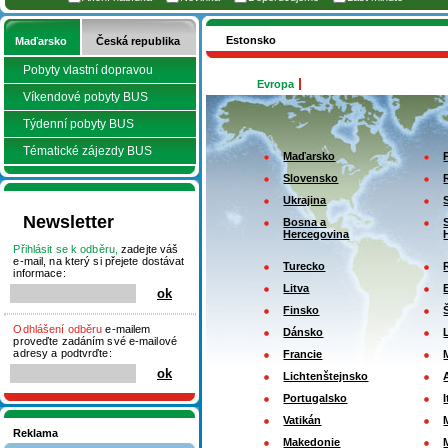
Estonsko
Maďarsko
Česká republika
Pobyty vlastní dopravou
Evropa
Víkendové pobyty BUS
Týdenní pobyty BUS
Tématické zájezdy BUS
Maďarsko
Slovensko
Ukrajina
Newsletter
Bosna a
Hercegovina
Přihlásit se k odběru,
zadejte váš
e-mail, na který si přejete dostávat
Turecko
informace:
Litva
Finsko
Odhlášení odběru
e-mailem
Dánsko
proveďte zadáním své e-mailové
adresy a podtvrďte:
Francie
Lichtenštejnsko
Portugalsko
I
Vatikán
Reklama
Makedonie