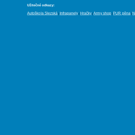
Užitečné odkazy:
Autoškola Slezská
Infrapanely
Hračky
Army shop
PUR pěna
N
|
|
|
|
|