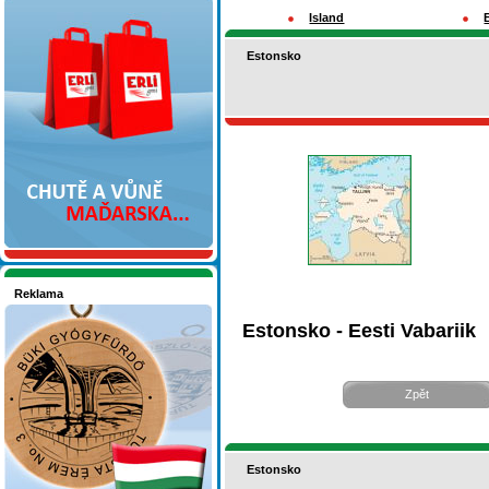
Nakupujte v pohodlí
Island
Estonsko
Reklama
Seznamete se - Maďarsko
Estonsko - Eesti Vabariik
Zpět
Estonsko