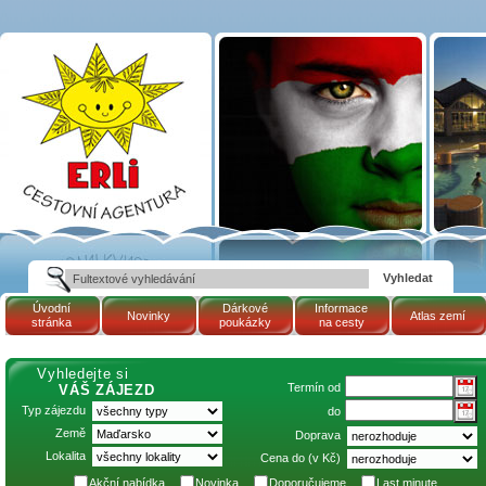
Atlas zemí - Finsko |
Cestovní kancelář
ERLI zájezdy
Maďarsko, dovolená v
Maďarsku, pobyty,
termály
Úvodní
Dárkové
Informace
Novinky
Atlas zemí
stránka
poukázky
na cesty
Vyhledejte si
Termín od
VÁŠ ZÁJEZD
Typ zájezdu
do
Země
Doprava
Lokalita
Cena do (v Kč)
Akční nabídka
Novinka
Doporučujeme
Last minute