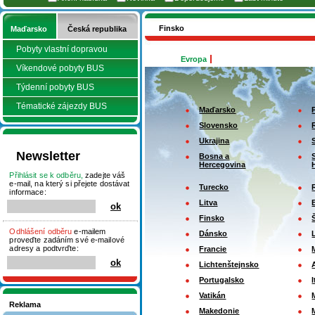
Finsko
Maďarsko
Česká republika
Pobyty vlastní dopravou
Evropa
Víkendové pobyty BUS
Týdenní pobyty BUS
Tématické zájezdy BUS
Maďarsko
Slovensko
Ukrajina
Newsletter
Bosna a
Hercegovina
Přihlásit se k odběru,
zadejte váš
e-mail, na který si přejete dostávat
Turecko
informace:
Litva
Finsko
Odhlášení odběru
e-mailem
Dánsko
proveďte zadáním své e-mailové
adresy a podtvrďte:
Francie
Lichtenštejnsko
Portugalsko
I
Vatikán
Reklama
Makedonie