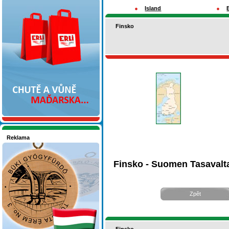
Nakupujte v pohodlí
Island
Finsko
Reklama
Seznamete se - Maďarsko
Finsko - Suomen Tasavalt
Zpět