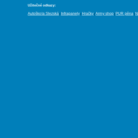
Užitečné odkazy:
Autoškola Slezská
Infrapanely
Hračky
Army shop
PUR pěna
N
|
|
|
|
|